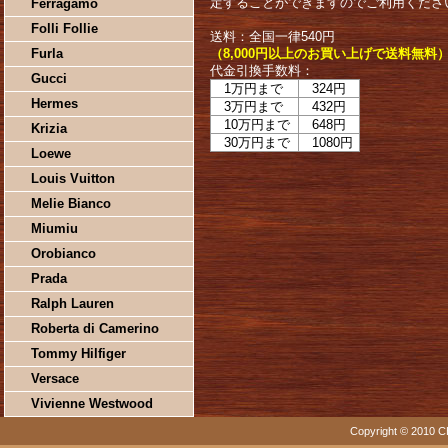
定することができますのでご利用くださ
Ferragamo
Folli Follie
送料：全国一律540円
Furla
（8,000円以上のお買い上げで送料無料
代金引換手数料：
Gucci
1万円まで
324円
Hermes
3万円まで
432円
10万円まで
648円
Krizia
30万円まで
1080円
Loewe
Louis Vuitton
Melie Bianco
Miumiu
Orobianco
Prada
Ralph Lauren
Roberta di Camerino
Tommy Hilfiger
Versace
Vivienne Westwood
Copyright © 2010 