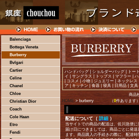
Balenciaga
Bottega Veneta
Burberry
Bvlgari
Cartier
ハンドバッグ
|
ショルダーバッグ
|
トー
イ
|
サングラス
|
トップス
|
マフラー
|
ハ
Celine
|
コスメ
|
小物
|
ジュエリー
|
ネックレス
ア
|
キッチン
|
食器
|
寝具
|
日用品
|
文具
Chanel
Chloe
商品
HOME
> burberry （
0
件あります
Christian Dior
Coach
Cole Haan
配送について（
詳細
）
当サイトでの商品の配送は、佐川急便に
Etro
届け日につきましては、商品ごとに発送
Fendi
ます。商品購入の手続きの際に、配達時