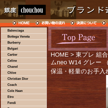
Balenciaga
Bottega Veneta
Burberry
Bvlgari
HOME
> 東プレ 組
Cartier
Celine
ムneo W14 グレー （
Chanel
保温・軽量のお手入
Chloe
Christian Dior
Coach
Cole Haan
Etro
Fendi