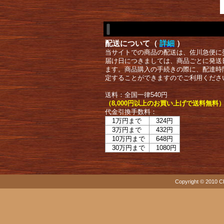
配送について（
詳細
）
当サイトでの商品の配送は、佐川急便に
届け日につきましては、商品ごとに発送
ます。商品購入の手続きの際に、配達時
定することができますのでご利用くださ
送料：全国一律540円
（8,000円以上のお買い上げで送料無料
代金引換手数料：
1万円まで
324円
3万円まで
432円
10万円まで
648円
30万円まで
1080円
Copyright © 2010 