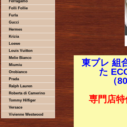
Ferragamo
Folli Follie
Furla
Gucci
Hermes
Krizia
Loewe
Louis Vuitton
Melie Bianco
東プレ 組
Miumiu
た EC
Orobianco
（80
Prada
Ralph Lauren
Roberta di Camerino
専門店特
Tommy Hilfiger
Versace
Vivienne Westwood