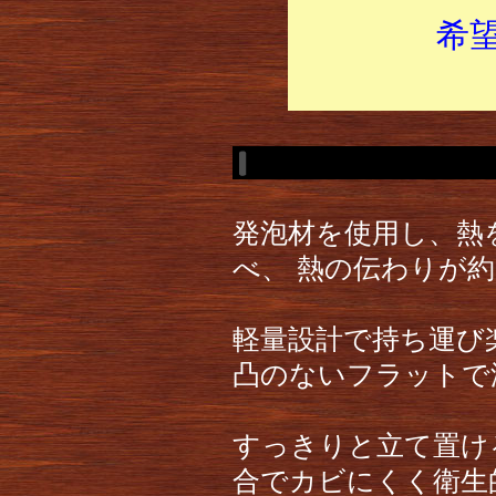
希
発泡材を使用し、熱
べ、 熱の伝わりが約
軽量設計で持ち運び
凸のないフラットで
すっきりと立て置け
合でカビにくく衛生