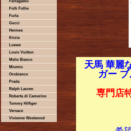
Ferragamo
Folli Follie
Furla
Gucci
Hermes
Krizia
Loewe
Louis Vuitton
Melie Bianco
天馬 華麗
Miumiu
ガー ブ
Orobianco
Prada
Ralph Lauren
専門店
Roberta di Camerino
Tommy Hilfiger
Versace
Vivienne Westwood
希