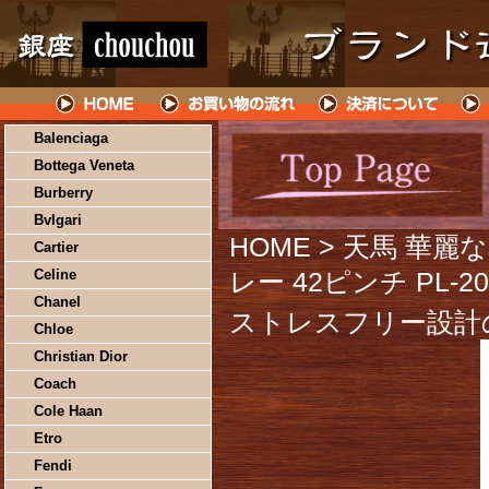
Balenciaga
Bottega Veneta
Burberry
Bvlgari
HOME
> 天馬 華
Cartier
Celine
レー 42ピンチ PL-20
Chanel
ストレスフリー設計
Chloe
Christian Dior
Coach
Cole Haan
Etro
Fendi