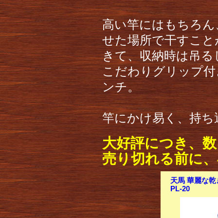
高い竿にはもちろん
せた場所で干すこと
きて、収納時は吊る
こだわりグリップ付
ンチ。
竿にかけ易く、持ち
大好評につき、数
売り切れる前に、
天馬 華麗な乾
PL-20