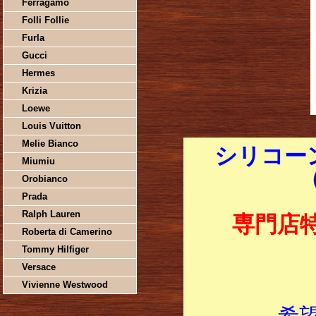
Ferragamo
Folli Follie
Furla
Gucci
Hermes
Krizia
Loewe
Louis Vuitton
Melie Bianco
シリコーン
Miumiu
Orobianco
Prada
Ralph Lauren
専門店
Roberta di Camerino
Tommy Hilfiger
Versace
Vivienne Westwood
希