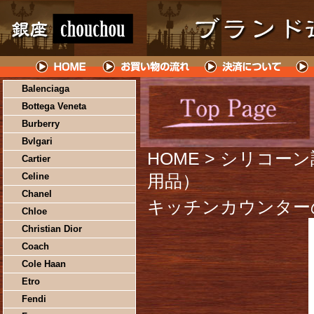
Balenciaga
Bottega Veneta
Burberry
Bvlgari
HOME
> シリコーン
Cartier
Celine
用品）
Chanel
キッチンカウンター
Chloe
Christian Dior
Coach
Cole Haan
Etro
Fendi