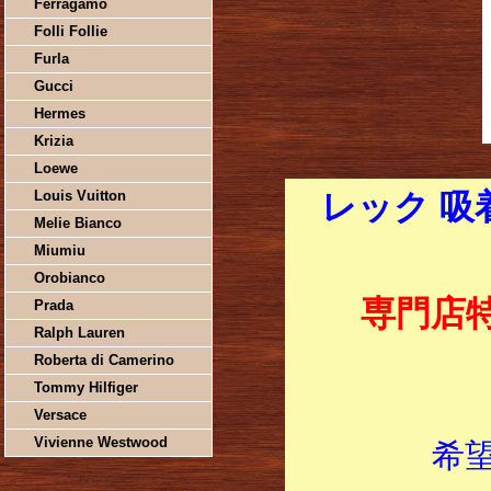
Ferragamo
Folli Follie
Furla
Gucci
Hermes
Krizia
Loewe
Louis Vuitton
レック 吸
Melie Bianco
Miumiu
Orobianco
専門店
Prada
Ralph Lauren
Roberta di Camerino
Tommy Hilfiger
Versace
Vivienne Westwood
希