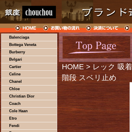
Balenciaga
Bottega Veneta
Burberry
Bvlgari
HOME
> レック 吸着
Cartier
Celine
階段 スベリ止め
Chanel
Chloe
Christian Dior
Coach
Cole Haan
Etro
Fendi