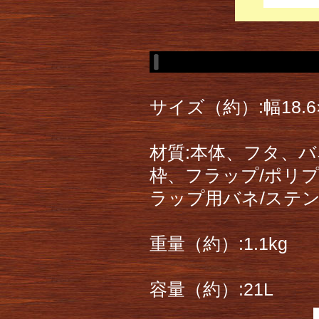
サイズ（約）:幅18.6×
材質:本体、フタ、
枠、フラップ/ポリ
ラップ用バネ/ステ
重量（約）:1.1kg
容量（約）:21L