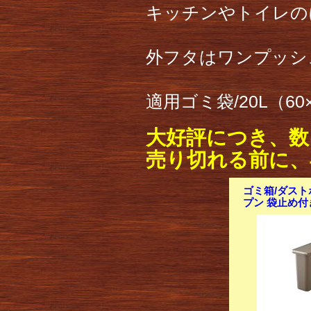
キッチンやトイレの
外フタはワンプッシ
適用ゴミ袋/20L（60
大好評につき、数
売り切れる前に、
ゴミ箱/ダストボ
プン 袋止め付