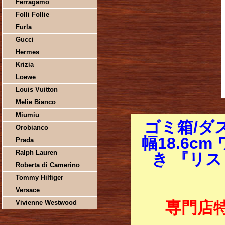
Ferragamo
Folli Follie
Furla
Gucci
Hermes
Krizia
Loewe
Louis Vuitton
Melie Bianco
Miumiu
ゴミ箱/ダ
Orobianco
幅18.6c
Prada
Ralph Lauren
き 『リス
Roberta di Camerino
Tommy Hilfiger
Versace
Vivienne Westwood
専門店