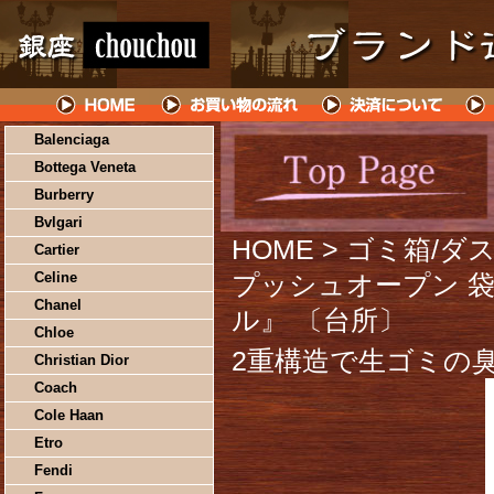
Balenciaga
Bottega Veneta
Burberry
Bvlgari
HOME
> ゴミ箱/ダス
Cartier
Celine
プッシュオープン 袋
Chanel
ル』 〔台所〕
Chloe
2重構造で生ゴミの
Christian Dior
Coach
Cole Haan
Etro
Fendi