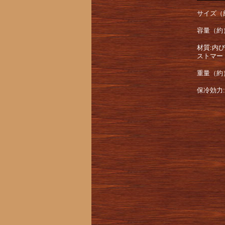
サイズ（約
容量（約）
材質:内
ストマー
重量（約）
保冷効力