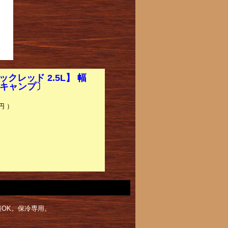
クレッド 2.5L】 幅
 キャンプ〕
円 ）
OK。保冷専用。