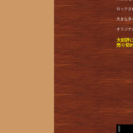
ロックさ
大きな氷
オリジナ
大好評
売り切