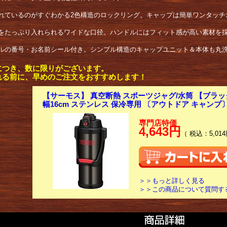
れているのがすぐわかる2色構造のロックリング。キャップは簡単ワンタッチ
をたっぷり入れられるワイドな口径。ハンドルにはフィット感が高い素材を採
ルの番号・お名前シール付き。シンプル構造のキャップユニット＆本体も丸
につき、数に限りがございます。
れる前に、早めのご注文をおすすめします！
【サーモス】 真空断熱 スポーツジャグ/水筒 【ブラック
幅16cm ステンレス 保冷専用 〔アウトドア キャンプ
専門店特価
4,643円
（ 税込：5,014
＞＞もっと詳しく見る
＞＞この商品について質問す