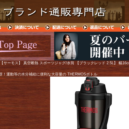
 【サーモス】 真空断熱 スポーツジャグ/水筒 【ブラックレッド 2.5L】 幅16
群！運動等の水分補給に便利な大容量の THERMOSボトル