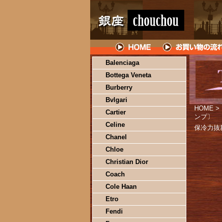
Balenciaga
Bottega Veneta
Burberry
Bvlgari
HOME
>
Cartier
ンプ〕
Celine
保冷力抜
Chanel
Chloe
Christian Dior
Coach
Cole Haan
Etro
Fendi