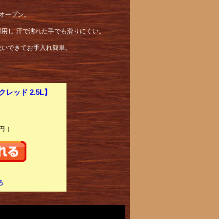
オープン。
用し 汗で濡れた手でも滑りにくい。
洗いできてお手入れ簡単。
レッド 2.5L】
〕
円 ）
る