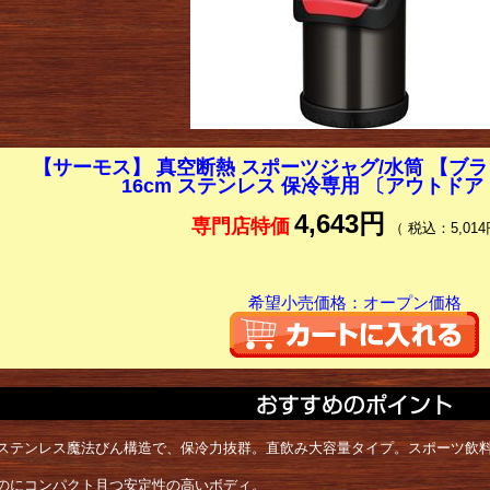
【サーモス】 真空断熱 スポーツジャグ/水筒 【ブラッ
16cm ステンレス 保冷専用 〔アウトドア
4,643円
専門店特価
（ 税込：5,014
希望小売価格：オープン価格
ステンレス魔法びん構造で、保冷力抜群。直飲み大容量タイプ。スポーツ飲料
のにコンパクト且つ安定性の高いボディ。