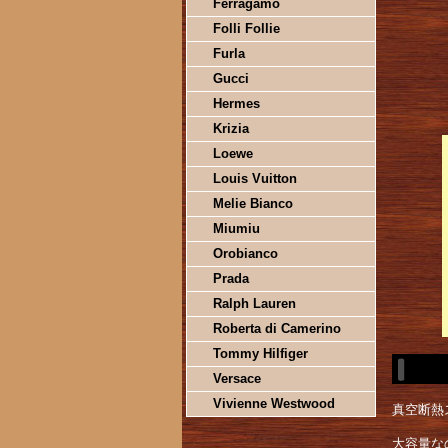
Ferragamo
Folli Follie
Furla
Gucci
Hermes
Krizia
Loewe
Louis Vuitton
Melie Bianco
Miumiu
Orobianco
Prada
Ralph Lauren
Roberta di Camerino
Tommy Hilfiger
Versace
Vivienne Westwood
真空断熱
大容量な