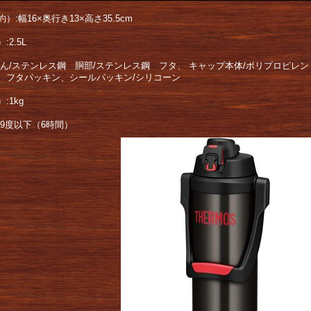
）:幅16×奥行き13×高さ35.5cm
:2.5L
びん/ステンレス鋼 胴部/ステンレス鋼 フタ、 キャップ本体/ポリプロピレ
 フタパッキン、シールパッキン/シリコーン
:1kg
:9度以下（6時間）