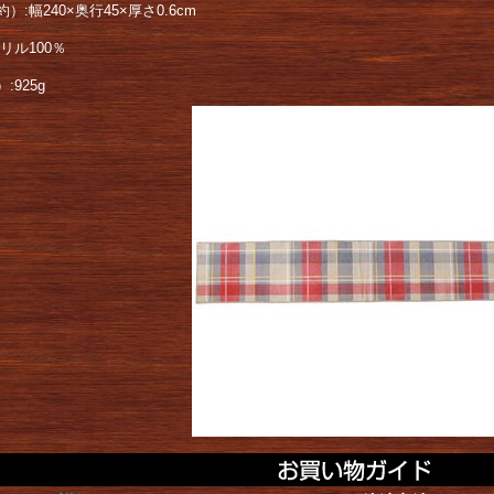
）:幅240×奥行45×厚さ0.6cm
リル100％
:925g