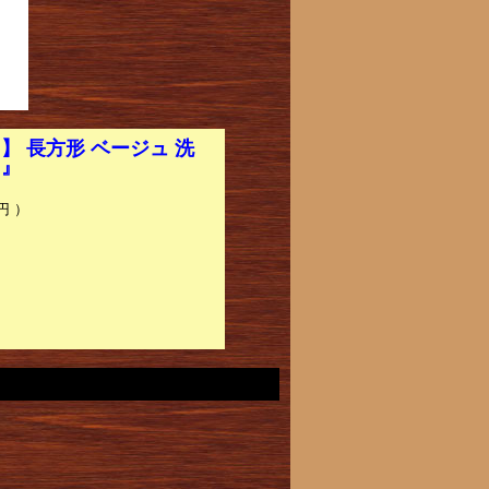
m】 長方形 ベージュ 洗
ド』
円 ）