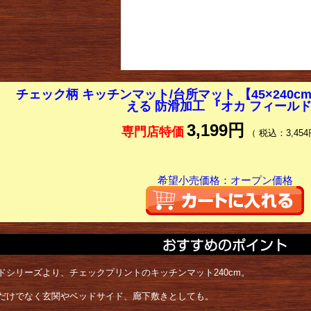
チェック柄 キッチンマット/台所マット 【45×240c
える 防滑加工 『オカ フィール
3,199円
専門店特価
（ 税込：3,454
希望小売価格：オープン価格
ドシリーズより、チェックプリントのキッチンマット240cm。
だけでなく玄関やベッドサイド、廊下敷きとしても。