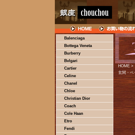
Balenciaga
Bottega Veneta
Burberry
Bvlgari
HOME
>
Cartier
玄関・ベ
Celine
Chanel
Chloe
Christian Dior
Coach
Cole Haan
Etro
Fendi