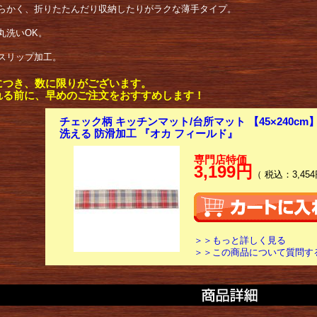
らかく、折りたたんだり収納したりがラクな薄手タイプ。
丸洗いOK。
スリップ加工。
につき、数に限りがございます。
れる前に、早めのご注文をおすすめします！
チェック柄 キッチンマット/台所マット 【45×240cm
洗える 防滑加工 『オカ フィールド』
専門店特価
3,199円
（ 税込：3,454
＞＞もっと詳しく見る
＞＞この商品について質問す