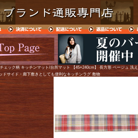
 チェック柄 キッチンマット/台所マット 【45×240cm】 長方形 ベージュ 
ッドサイド・廊下敷きとしても便利なキッチンラグ 敷物