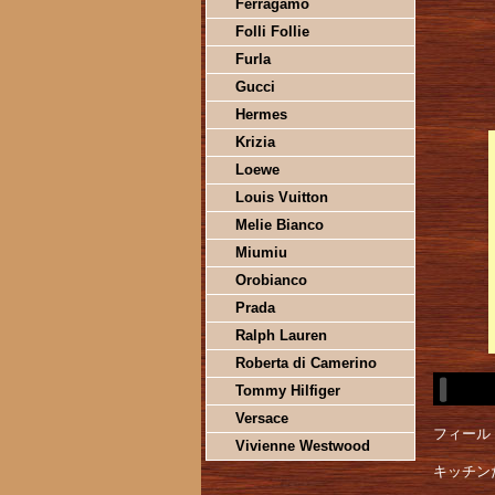
Ferragamo
Folli Follie
Furla
Gucci
Hermes
Krizia
Loewe
Louis Vuitton
Melie Bianco
Miumiu
Orobianco
Prada
Ralph Lauren
Roberta di Camerino
Tommy Hilfiger
Versace
フィール
Vivienne Westwood
キッチン