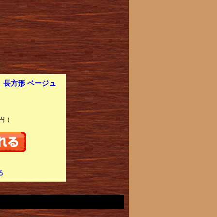
】 長方形 ベージュ
円 ）
る