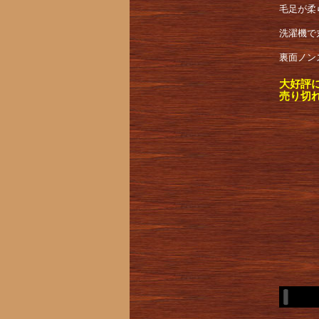
毛足が柔
洗濯機で
裏面ノン
大好評
売り切