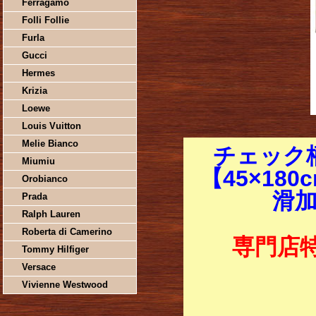
Ferragamo
Folli Follie
Furla
Gucci
Hermes
Krizia
Loewe
Louis Vuitton
Melie Bianco
チェック
Miumiu
【45×18
Orobianco
滑加
Prada
Ralph Lauren
Roberta di Camerino
専門店
Tommy Hilfiger
Versace
Vivienne Westwood