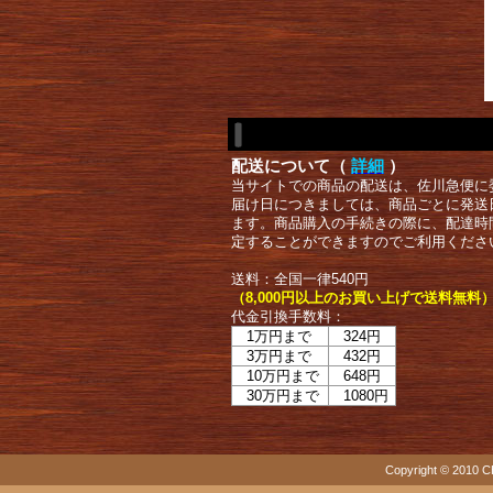
配送について（
詳細
）
当サイトでの商品の配送は、佐川急便に
届け日につきましては、商品ごとに発送
ます。商品購入の手続きの際に、配達時
定することができますのでご利用くださ
送料：全国一律540円
（8,000円以上のお買い上げで送料無料
代金引換手数料：
1万円まで
324円
3万円まで
432円
10万円まで
648円
30万円まで
1080円
Copyright © 2010 