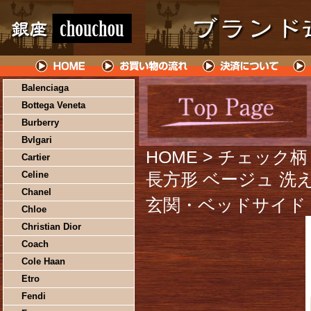
Balenciaga
Bottega Veneta
Burberry
Bvlgari
HOME
> チェック柄
Cartier
Celine
長方形 ベージュ 洗
Chanel
玄関・ベッドサイド
Chloe
Christian Dior
Coach
Cole Haan
Etro
Fendi