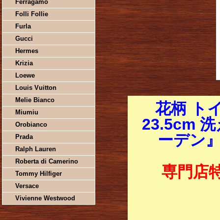
Ferragamo
Folli Follie
Furla
Gucci
Hermes
Krizia
Loewe
Louis Vuitton
Melie Bianco
花柄 ト
Miumiu
23.5cm
Orobianco
ーデン』
Prada
Ralph Lauren
Roberta di Camerino
専門店
Tommy Hilfiger
Versace
Vivienne Westwood