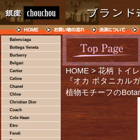
Balenciaga
Bottega Veneta
Burberry
Bvlgari
HOME
> 花柄 トイ
Cartier
Celine
『オカ ボタニカルガ
Chanel
植物モチーフのBotan
Chloe
Christian Dior
Coach
Cole Haan
Etro
Fendi