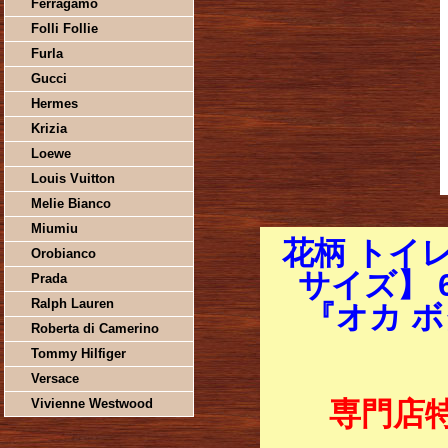
Ferragamo
Folli Follie
Furla
Gucci
Hermes
Krizia
Loewe
Louis Vuitton
Melie Bianco
Miumiu
花柄 トイ
Orobianco
サイズ】 
Prada
Ralph Lauren
『オカ 
Roberta di Camerino
Tommy Hilfiger
Versace
Vivienne Westwood
専門店