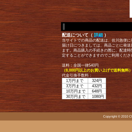
配送について（
詳細
）
当サイトでの商品の配送は、佐川急便に
届け日につきましては、商品ごとに発送
ます。商品購入の手続きの際に、配達時
定することができますのでご利用くださ
送料：全国一律540円
（8,000円以上のお買い上げで送料無料
代金引換手数料：
1万円まで
324円
3万円まで
432円
10万円まで
648円
30万円まで
1080円
Copyright © 2010 