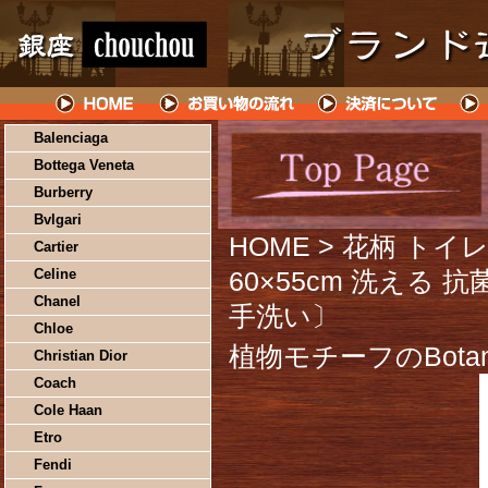
Balenciaga
Bottega Veneta
Burberry
Bvlgari
HOME
> 花柄 ト
Cartier
Celine
60×55cm 洗える
Chanel
手洗い〕
Chloe
植物モチーフのBotan
Christian Dior
Coach
Cole Haan
Etro
Fendi