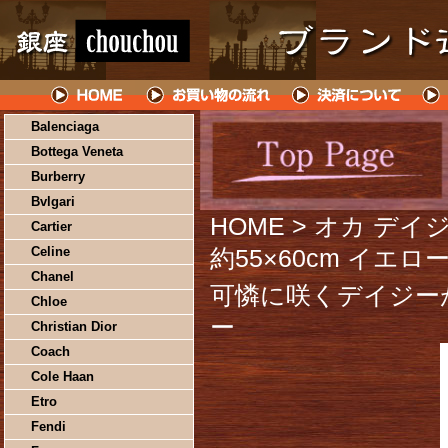
Balenciaga
Bottega Veneta
Burberry
Bvlgari
HOME
> オカ デ
Cartier
Celine
約55×60cm イエロ
Chanel
可憐に咲くデイジー
Chloe
ー
Christian Dior
Coach
Cole Haan
Etro
Fendi