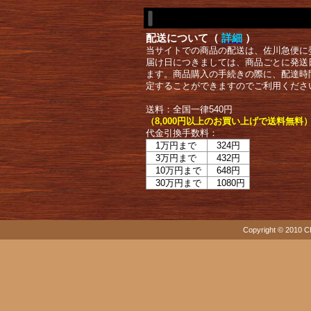
配送について（
詳細
）
当サイトでの商品の配送は、佐川急便に
届け日につきましては、商品ごとに発送
ます。商品購入の手続きの際に、配達時
定することができますのでご利用くださ
送料：全国一律540円
（8,000円以上のお買い上げで送料無料
代金引換手数料：
1万円まで
324円
3万円まで
432円
10万円まで
648円
30万円まで
1080円
Copyright © 2010 