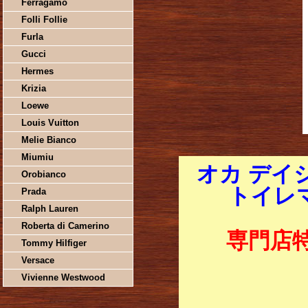
Ferragamo
Folli Follie
Furla
Gucci
Hermes
Krizia
Loewe
Louis Vuitton
Melie Bianco
Miumiu
オカ デイ
Orobianco
トイレマ
Prada
Ralph Lauren
Roberta di Camerino
専門店
Tommy Hilfiger
Versace
Vivienne Westwood