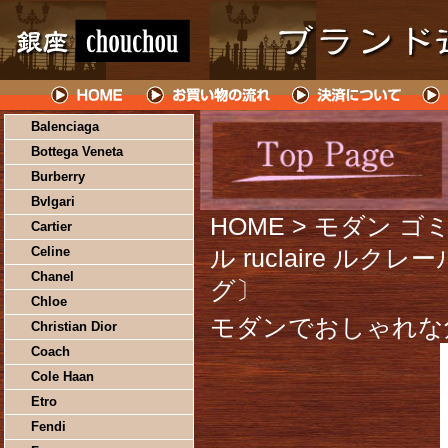
Balenciaga
Bottega Veneta
Burberry
Bvlgari
HOME
> モダン ゴミ
Cartier
Celine
ル ruclaire ル
Chanel
グ〕
Chloe
モダンでおしゃれな
Christian Dior
Coach
Cole Haan
Etro
Fendi