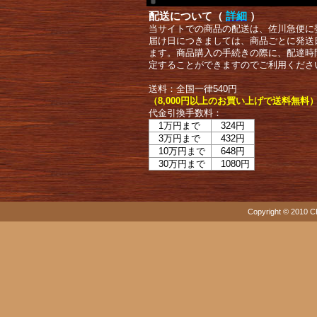
配送について（
詳細
）
当サイトでの商品の配送は、佐川急便に
届け日につきましては、商品ごとに発送
ます。商品購入の手続きの際に、配達時
定することができますのでご利用くださ
送料：全国一律540円
（8,000円以上のお買い上げで送料無料
代金引換手数料：
1万円まで
324円
3万円まで
432円
10万円まで
648円
30万円まで
1080円
Copyright © 2010 