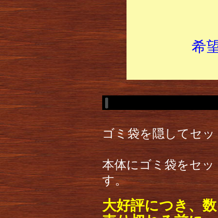
希
ゴミ袋を隠してセッ
本体にゴミ袋をセッ
す。
大好評につき、数