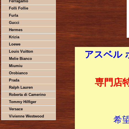
Ferragamo
Folli Follie
Furla
Gucci
Hermes
Krizia
Loewe
Louis Vuitton
アスベル 
Melie Bianco
Miumiu
Orobianco
専門店
Prada
Ralph Lauren
Roberta di Camerino
Tommy Hilfiger
Versace
Vivienne Westwood
希