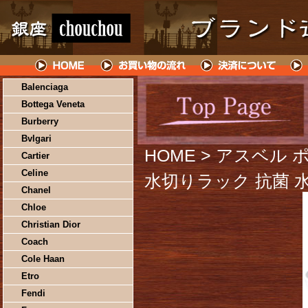
Balenciaga
Bottega Veneta
Burberry
Bvlgari
HOME
> アスベル 
Cartier
Celine
水切りラック 抗菌 
Chanel
Chloe
Christian Dior
Coach
Cole Haan
Etro
Fendi