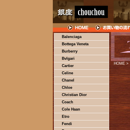
Balenciaga
Bottega Veneta
Burberry
Bvlgari
HOME
>
Cartier
Celine
Chanel
Chloe
Christian Dior
Coach
Cole Haan
Etro
Fendi