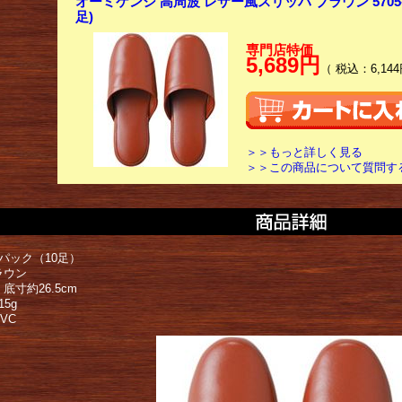
オーミケンシ 高周波 レザー風スリッパ ブラウン 5705-1
足)
専門店特価
5,689円
（ 税込：6,144
＞＞もっと詳しく見る
＞＞この商品について質問す
1パック（10足）
ラウン
底寸約26.5cm
15g
VC