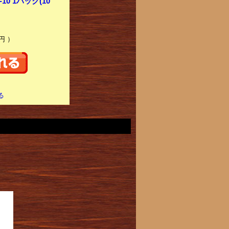
0 1パック(10
円 ）
る