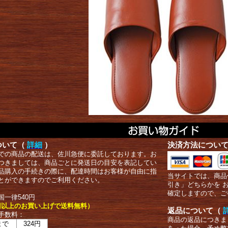
ついて（
詳細
）
決済方法につい
での商品の配送は、佐川急便に委託しております。お
つきましては、商品ごとに発送日の目安を表記してい
品購入の手続きの際に、配達時間はお客様が自由に指
当サイトでは、商品
とができますのでご利用ください。
引き」どちらかを 
確定しますので、ご
国一律540円
00円以上のお買い上げで送料無料）
返品について（
手数料：
商品の返品につきま
まで
324円