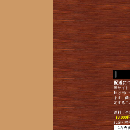
配送に
当サイト
届け日に
ます。商
定するこ
送料：全
（8,0
代金引換
1万円