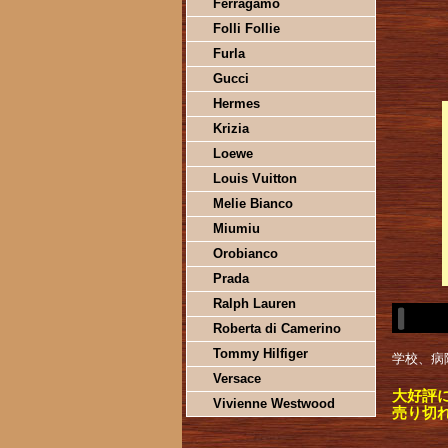
Ferragamo
Folli Follie
Furla
Gucci
Hermes
Krizia
Loewe
Louis Vuitton
Melie Bianco
Miumiu
Orobianco
Prada
Ralph Lauren
Roberta di Camerino
Tommy Hilfiger
学校、病
Versace
大好評
Vivienne Westwood
売り切