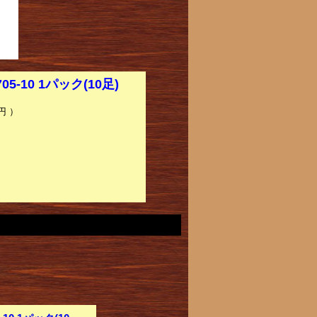
-10 1パック(10足)
円 ）