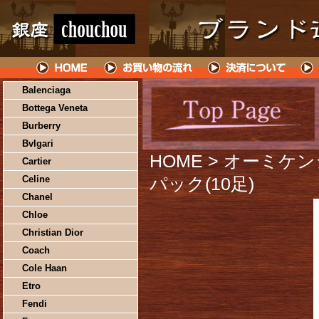
Balenciaga
Bottega Veneta
Burberry
Bvlgari
HOME
> オーミケンシ
Cartier
Celine
パック(10足)
Chanel
Chloe
Christian Dior
Coach
Cole Haan
Etro
Fendi