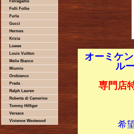
Ferragamo
Folli Follie
Furla
Gucci
Hermes
Krizia
Loewe
Louis Vuitton
オーミケン
Melie Bianco
ルー 
Miumiu
Orobianco
専門店
Prada
Ralph Lauren
Roberta di Camerino
Tommy Hilfiger
Versace
Vivienne Westwood
希