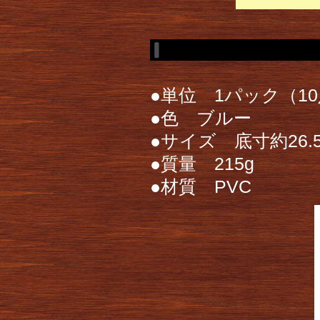
●単位 1パック（1
●色 ブルー
●サイズ 底寸約26.5
●質量 215g
●材質 PVC