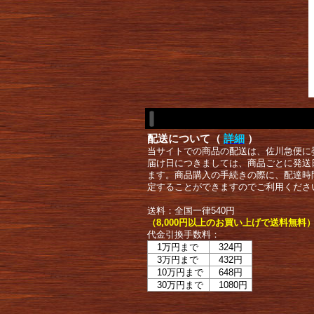
配送について（
詳細
）
当サイトでの商品の配送は、佐川急便に
届け日につきましては、商品ごとに発送
ます。商品購入の手続きの際に、配達時
定することができますのでご利用くださ
送料：全国一律540円
（8,000円以上のお買い上げで送料無料
代金引換手数料：
1万円まで
324円
3万円まで
432円
10万円まで
648円
30万円まで
1080円