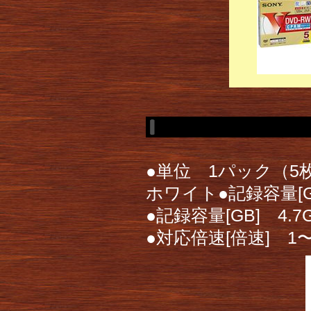
●単位 1パック（
ホワイト●記録容量[GB
●記録容量[GB] 4.7
●対応倍速[倍速] 1