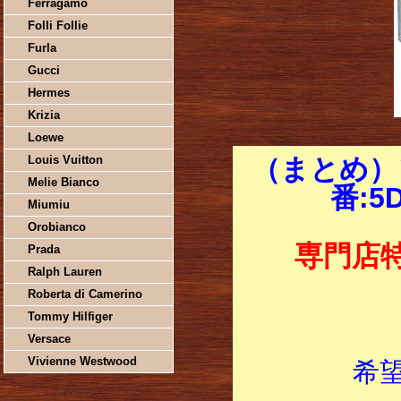
Ferragamo
Folli Follie
Furla
Gucci
Hermes
Krizia
Loewe
Louis Vuitton
（まとめ）ソ
Melie Bianco
番:5
Miumiu
Orobianco
専門店
Prada
Ralph Lauren
Roberta di Camerino
Tommy Hilfiger
Versace
Vivienne Westwood
希