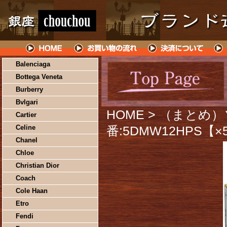
Balenciaga
Bottega Veneta
Burberry
Bvlgari
HOME
> （まとめ）ソ
Cartier
Celine
番:5DMW12HPS【
Chanel
Chloe
Christian Dior
Coach
Cole Haan
Etro
Fendi