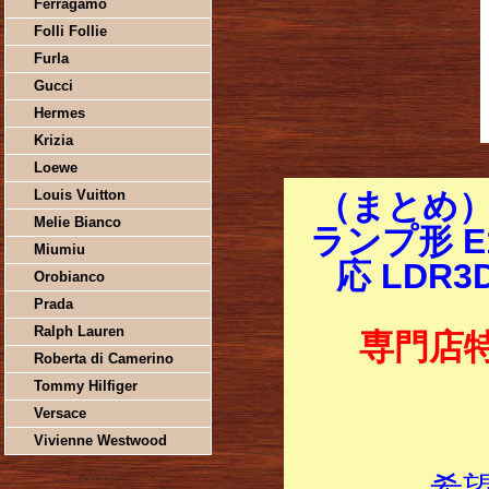
Ferragamo
Folli Follie
Furla
Gucci
Hermes
Krizia
Loewe
Louis Vuitton
（まとめ）
Melie Bianco
ランプ形 E
Miumiu
応 LDR3
Orobianco
Prada
Ralph Lauren
専門店
Roberta di Camerino
Tommy Hilfiger
Versace
Vivienne Westwood
希