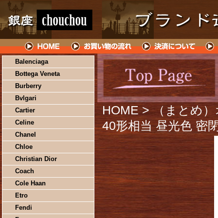
Balenciaga
Bottega Veneta
Burberry
Bvlgari
HOME
> （まとめ）
Cartier
Celine
40形相当 昼光色 密閉
Chanel
Chloe
Christian Dior
Coach
Cole Haan
Etro
Fendi