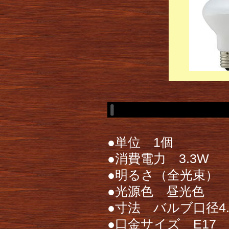
●単位 1個
●消費電力 3.3W
●明るさ（全光束） 約
●光源色 昼光色
●寸法 バルブ口径4.5
●口金サイズ E17