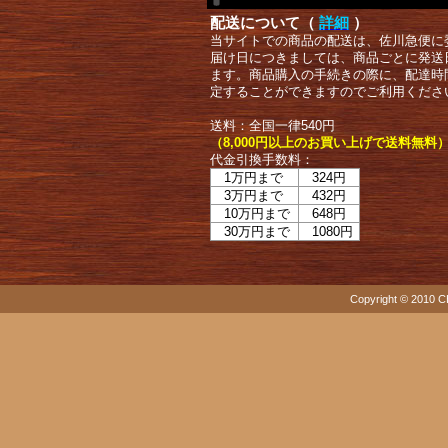
配送について（
詳細
）
当サイトでの商品の配送は、佐川急便に
届け日につきましては、商品ごとに発送
ます。商品購入の手続きの際に、配達時
定することができますのでご利用くださ
送料：全国一律540円
（8,000円以上のお買い上げで送料無料
代金引換手数料：
1万円まで
324円
3万円まで
432円
10万円まで
648円
30万円まで
1080円
Copyright © 2010 