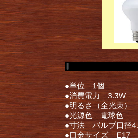
●単位 1個
●消費電力 3.3W
●明るさ（全光束） 約
●光源色 電球色
●寸法 バルブ口径4.5
●口金サイズ E17