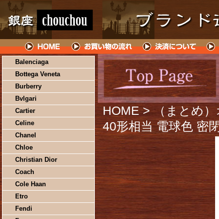
Balenciaga
Bottega Veneta
Burberry
Bvlgari
HOME
> （まとめ）
Cartier
Celine
40形相当 電球色 密閉
Chanel
Chloe
Christian Dior
Coach
Cole Haan
Etro
Fendi