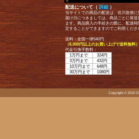
配送について（
詳細
）
当サイトでの商品の配送は、佐川急便に
届け日につきましては、商品ごとに発送
ます。商品購入の手続きの際に、配達時
定することができますのでご利用くださ
送料：全国一律540円
（8,000円以上のお買い上げで送料無料
代金引換手数料：
1万円まで
324円
3万円まで
432円
10万円まで
648円
30万円まで
1080円
Copyright © 2010 