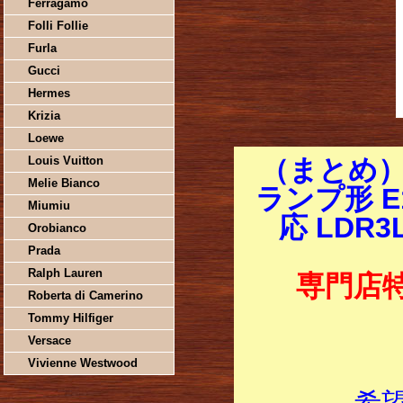
Ferragamo
Folli Follie
Furla
Gucci
Hermes
Krizia
Loewe
Louis Vuitton
（まとめ）
Melie Bianco
ランプ形 E
Miumiu
応 LDR3
Orobianco
Prada
Ralph Lauren
専門店
Roberta di Camerino
Tommy Hilfiger
Versace
Vivienne Westwood
希