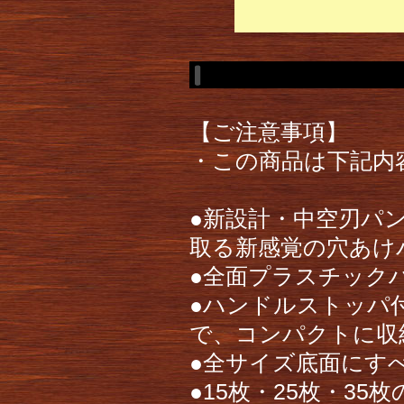
【ご注意事項】
・この商品は下記内
●新設計・中空刃パ
取る新感覚の穴あけ
●全面プラスチック
●ハンドルストッパ
で、コンパクトに収
●全サイズ底面にす
●15枚・25枚・35