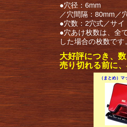
●穴径：6mm
／穴間隔：80mm／
●穴数：2穴式／サ
●穴あけ枚数は、全て
した場合の枚数です
大好評につき、数
売り切れる前に、
（まとめ）マック