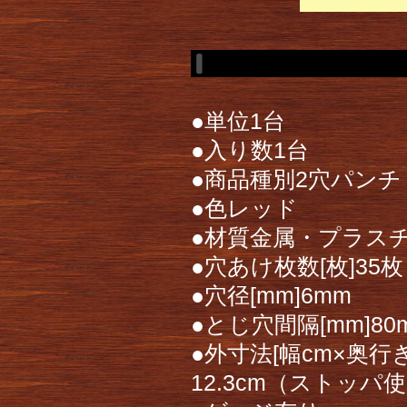
●単位1台
●入り数1台
●商品種別2穴パンチ
●色レッド
●材質金属・プラス
●穴あけ枚数[枚]35枚
●穴径[mm]6mm
●とじ穴間隔[mm]80
●外寸法[幅cm×奥行き
12.3cm（ストッパ