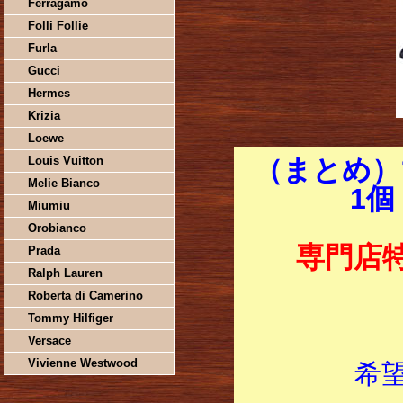
Ferragamo
Folli Follie
Furla
Gucci
Hermes
Krizia
Loewe
Louis Vuitton
（まとめ）
Melie Bianco
1個
Miumiu
Orobianco
専門店
Prada
Ralph Lauren
Roberta di Camerino
Tommy Hilfiger
Versace
Vivienne Westwood
希