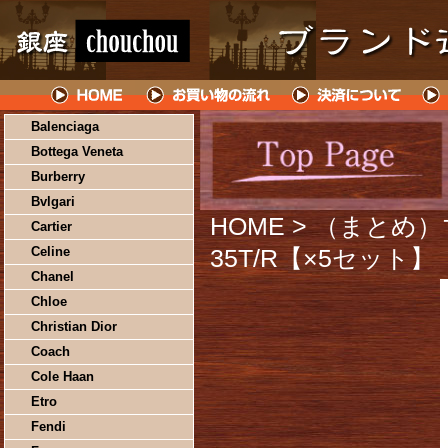
Balenciaga
Bottega Veneta
Burberry
Bvlgari
HOME
> （まとめ）
Cartier
Celine
35T/R【×5セット】
Chanel
Chloe
Christian Dior
Coach
Cole Haan
Etro
Fendi