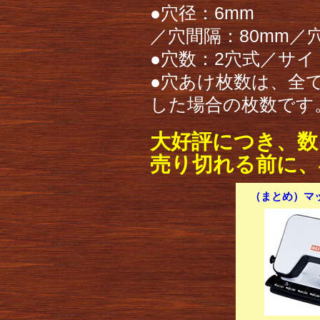
●穴径：6mm
／穴間隔：80mm／
●穴数：2穴式／サ
●穴あけ枚数は、全て
した場合の枚数です
大好評につき、数
売り切れる前に、
（まとめ）マック