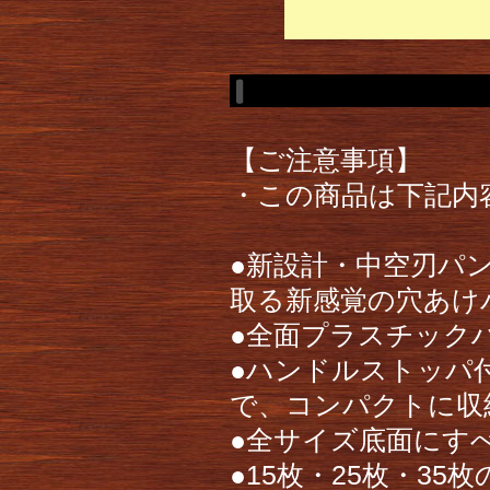
【ご注意事項】
・この商品は下記内
●新設計・中空刃パ
取る新感覚の穴あけ
●全面プラスチック
●ハンドルストッパ
で、コンパクトに収
●全サイズ底面にす
●15枚・25枚・35