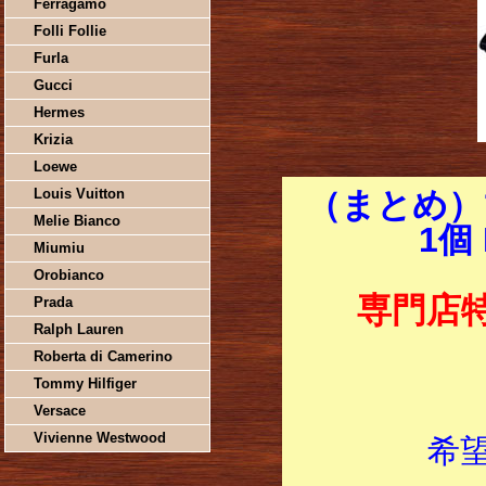
Ferragamo
Folli Follie
Furla
Gucci
Hermes
Krizia
Loewe
Louis Vuitton
（まとめ）
Melie Bianco
1個
Miumiu
Orobianco
専門店
Prada
Ralph Lauren
Roberta di Camerino
Tommy Hilfiger
Versace
Vivienne Westwood
希