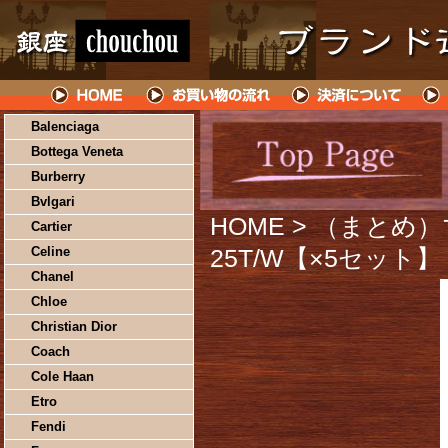
Balenciaga
Bottega Veneta
Burberry
Bvlgari
HOME
> （まとめ）
Cartier
Celine
25T/W【×5セット】
Chanel
Chloe
Christian Dior
Coach
Cole Haan
Etro
Fendi