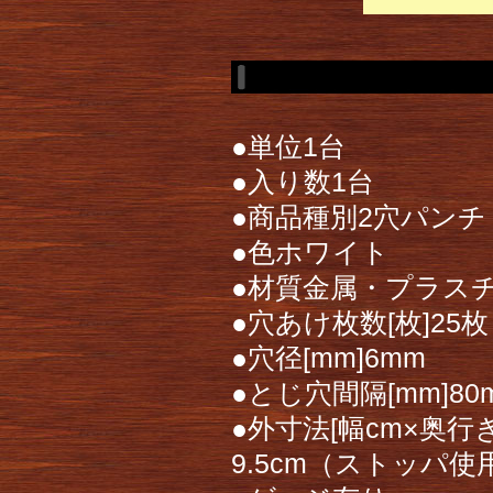
●単位1台
●入り数1台
●商品種別2穴パンチ
●色ホワイト
●材質金属・プラス
●穴あけ枚数[枚]25枚
●穴径[mm]6mm
●とじ穴間隔[mm]80
●外寸法[幅cm×奥行き
9.5cm（ストッパ使