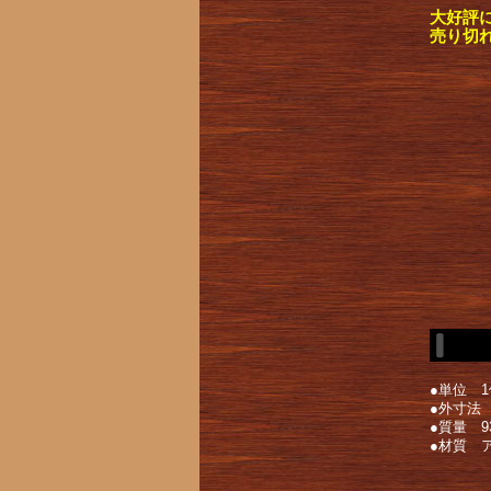
大好評
売り切
●単位 1
●外寸法 幅
●質量 9
●材質 