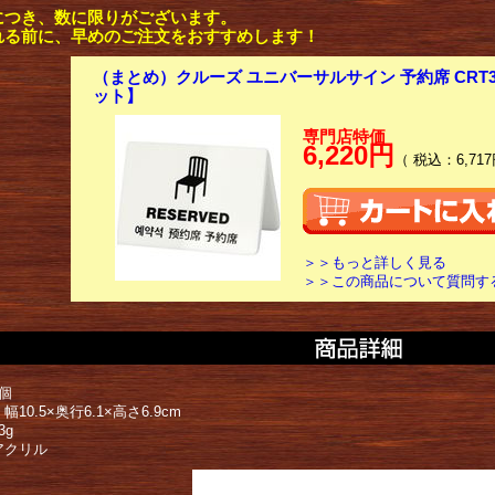
につき、数に限りがございます。
れる前に、早めのご注文をおすすめします！
（まとめ）クルーズ ユニバーサルサイン 予約席 CRT308
ット】
専門店特価
6,220円
（ 税込：6,717
＞＞もっと詳しく見る
＞＞この商品について質問す
個
10.5×奥行6.1×高さ6.9cm
3g
アクリル