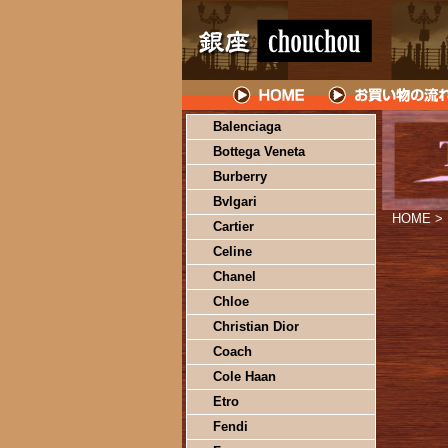
Balenciaga
Bottega Veneta
Burberry
Bvlgari
HOME
>
Cartier
Celine
Chanel
Chloe
Christian Dior
Coach
Cole Haan
Etro
Fendi