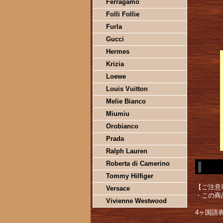
Ferragamo
Folli Follie
Furla
Gucci
Hermes
Krizia
Loewe
Louis Vuitton
Melie Bianco
Miumiu
Orobianco
Prada
Ralph Lauren
Roberta di Camerino
Tommy Hilfiger
【ご注意
Versace
・この商
Vivienne Westwood
4ヶ国語