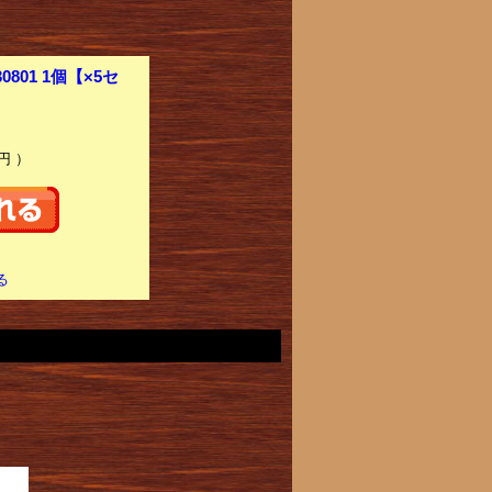
01 1個【×5セ
円 ）
る