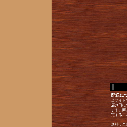
配送に
当サイト
届け日に
ます。商
定するこ
送料：全