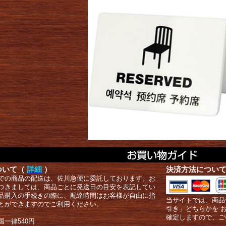
ついて（
詳細
）
決済方法につい
での商品の配送は、佐川急便に委託しております。お
つきましては、商品ごとに発送日の目安を表記してい
品購入の手続きの際に、配達時間はお客様が自由に指
当サイトでは、商品
とができますのでご利用ください。
引き」どちらかを 
確定しますので、ご
国一律540円