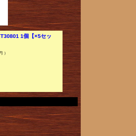
0801 1個【×5セッ
円 ）