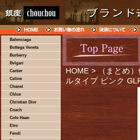
Balenciaga
Bottega Veneta
Burberry
Bvlgari
HOME
> （まとめ
Cartier
Celine
ルタイプ ピンク GLR
Chanel
Chloe
Christian Dior
Coach
Cole Haan
Etro
Fendi