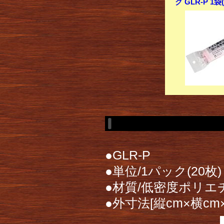
ク GLR-P 1
●GLR-P
●単位/1パック(20枚)
●材質/低密度ポリエ
●外寸法[縦cm×横cm×