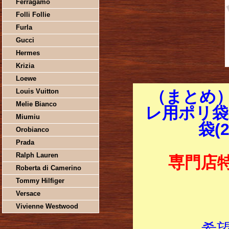
Ferragamo
Folli Follie
Furla
Gucci
Hermes
Krizia
Loewe
Louis Vuitton
（まとめ
Melie Bianco
レ用ポリ袋 
Miumiu
袋(
Orobianco
Prada
Ralph Lauren
専門店
Roberta di Camerino
Tommy Hilfiger
Versace
Vivienne Westwood
希