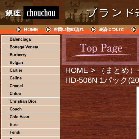
Balenciaga
Bottega Veneta
Burberry
Bvlgari
HOME
> （まとめ
Cartier
Celine
HD-506N 1パック(
Chanel
Chloe
Christian Dior
Coach
Cole Haan
Etro
Fendi