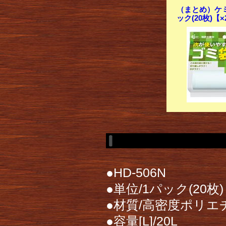
（まとめ）ケミ
ック(20枚)【
●HD-506N
●単位/1パック(20枚)
●材質/高密度ポリエ
●容量[L]/20L