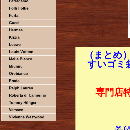
Ferragamo
Folli Follie
Furla
Gucci
Hermes
Krizia
Loewe
Louis Vuitton
（まとめ
Melie Bianco
すいゴミ袋2
Miumiu
Orobianco
Prada
Ralph Lauren
専門店
Roberta di Camerino
Tommy Hilfiger
Versace
Vivienne Westwood
希