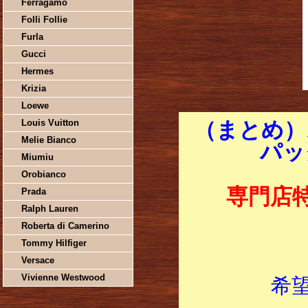
Ferragamo
Folli Follie
Furla
Gucci
Hermes
Krizia
Loewe
Louis Vuitton
（まとめ）ス
Melie Bianco
パッ
Miumiu
Orobianco
専門店
Prada
Ralph Lauren
Roberta di Camerino
Tommy Hilfiger
Versace
Vivienne Westwood
希