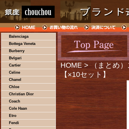
Balenciaga
Bottega Veneta
Burberry
Bvlgari
HOME
> （まとめ）ス
Cartier
Celine
【×10セット】
Chanel
Chloe
Christian Dior
Coach
Cole Haan
Etro
Fendi