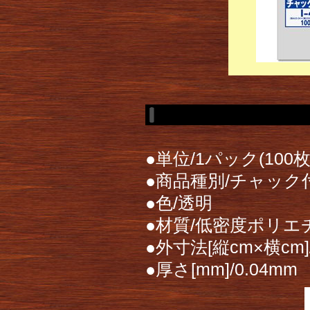
●単位/1パック(100枚
●商品種別/チャッ
●色/透明
●材質/低密度ポリエチ
●外寸法[縦cm×横cm]/
●厚さ[mm]/0.04m