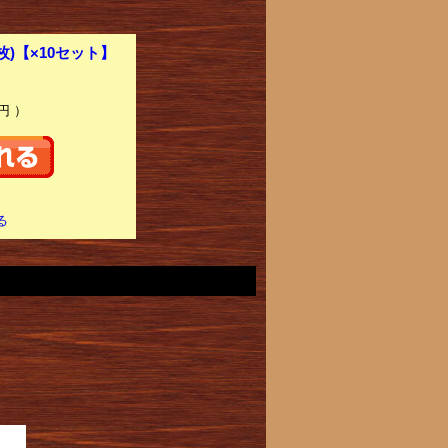
枚)【×10セット】
円 ）
る