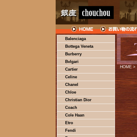
Balenciaga
Bottega Veneta
Burberry
Bvlgari
HOME
>
Cartier
Celine
Chanel
Chloe
Christian Dior
Coach
Cole Haan
Etro
Fendi