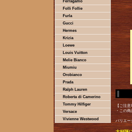
Ferragamo
Folli Follie
Furla
Gucci
Hermes
Krizia
Loewe
Louis Vuitton
Melie Bianco
Miumiu
Orobianco
Prada
Ralph Lauren
Roberta di Camerino
Tommy Hilfiger
【ご注意
・この商
Versace
Vivienne Westwood
バリエー
大好評