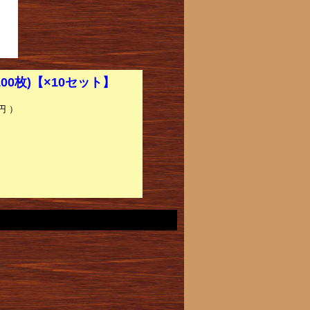
00枚)【×10セット】
円 ）