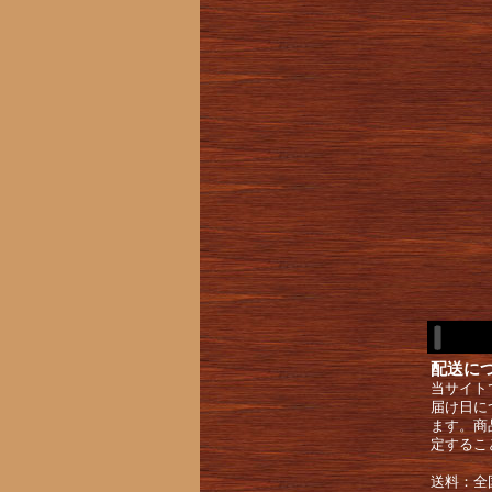
配送に
当サイト
届け日に
ます。商
定するこ
送料：全