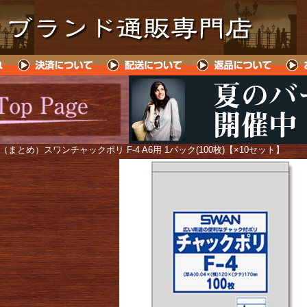
 （まとめ）スワンチャックポリ F-4 A6用 1パック(100枚)【×10セット】