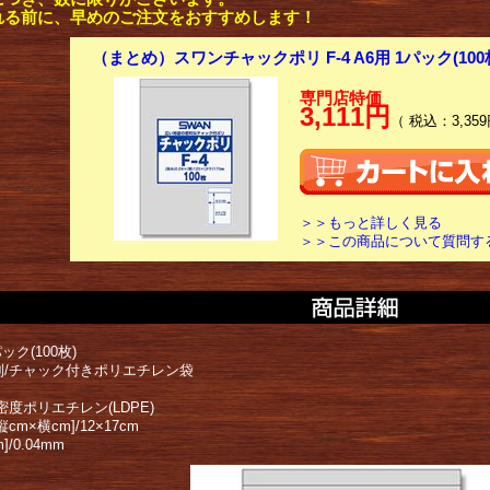
れる前に、早めのご注文をおすすめします！
（まとめ）スワンチャックポリ F-4 A6用 1パック(100
専門店特価
3,111円
（ 税込：3,359
＞＞もっと詳しく見る
＞＞この商品について質問す
ック(100枚)
別/チャック付きポリエチレン袋
密度ポリエチレン(LDPE)
cm×横cm]/12×17cm
]/0.04mm