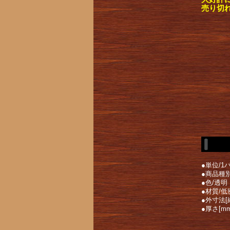
売り切
●単位/1パ
●商品種
●色/透明
●材質/低
●外寸法[縦
●厚さ[mm