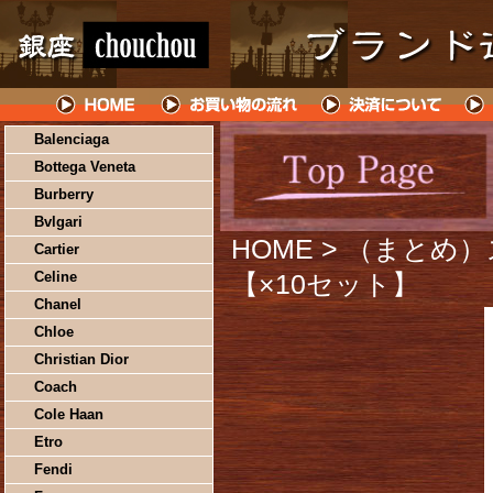
Balenciaga
Bottega Veneta
Burberry
Bvlgari
HOME
> （まとめ）ス
Cartier
Celine
【×10セット】
Chanel
Chloe
Christian Dior
Coach
Cole Haan
Etro
Fendi