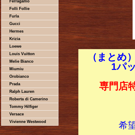
Ferragamo
Folli Follie
Furla
Gucci
Hermes
Krizia
Loewe
Louis Vuitton
（まとめ）
Melie Bianco
1パッ
Miumiu
Orobianco
専門店
Prada
Ralph Lauren
Roberta di Camerino
Tommy Hilfiger
Versace
Vivienne Westwood
希