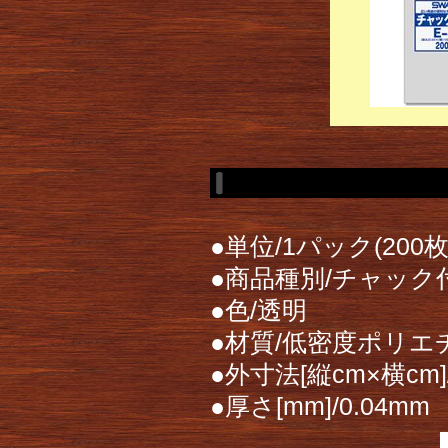
●単位/1パック(200枚
●商品種別/チャッ
●色/透明
●材質/低密度ポリエチ
●外寸法[縦cm×横cm]/
●厚さ[mm]/0.04m