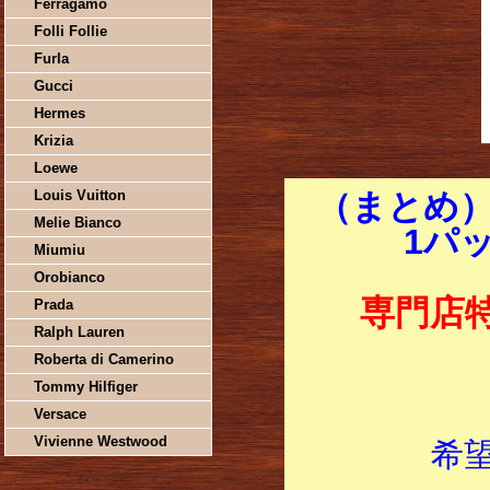
Ferragamo
Folli Follie
Furla
Gucci
Hermes
Krizia
Loewe
Louis Vuitton
（まとめ）
Melie Bianco
1パッ
Miumiu
Orobianco
専門店
Prada
Ralph Lauren
Roberta di Camerino
Tommy Hilfiger
Versace
Vivienne Westwood
希