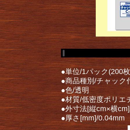
●単位/1パック(200枚
●商品種別/チャッ
●色/透明
●材質/低密度ポリエチ
●外寸法[縦cm×横cm]/
●厚さ[mm]/0.04m