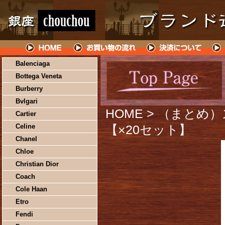
Balenciaga
Bottega Veneta
Burberry
Bvlgari
HOME
> （まとめ）ス
Cartier
Celine
【×20セット】
Chanel
Chloe
Christian Dior
Coach
Cole Haan
Etro
Fendi