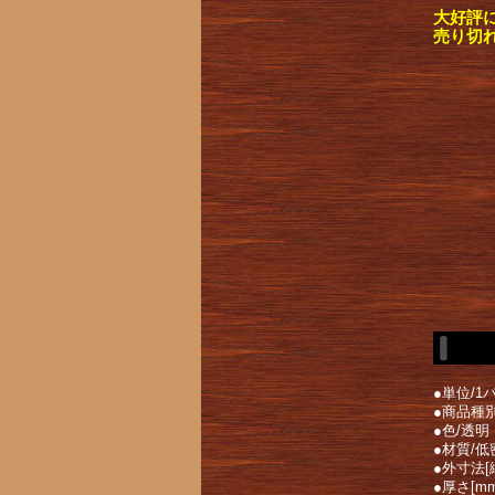
大好評
売り切
●単位/1パ
●商品種
●色/透明
●材質/低
●外寸法[縦
●厚さ[mm