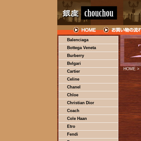
Balenciaga
Bottega Veneta
Burberry
Bvlgari
HOME
>
Cartier
Celine
Chanel
Chloe
Christian Dior
Coach
Cole Haan
Etro
Fendi