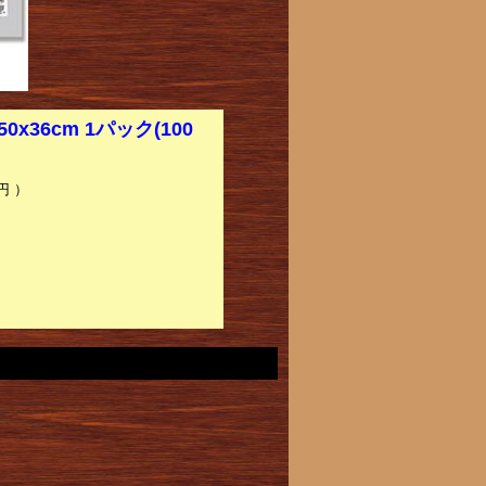
0x36cm 1パック(100
円 ）