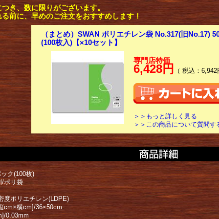
につき、数に限りがございます。
れる前に、早めのご注文をおすすめします！
（まとめ）SWAN ポリエチレン袋 No.317(旧No.17) 50
(100枚入)【×10セット】
専門店特価
6,428円
（ 税込：6,942
＞＞もっと詳しく見る
＞＞この商品について質問す
ック(100枚)
別/ポリ袋
密度ポリエチレン(LDPE)
cm×横cm]/36×50cm
]/0.03mm