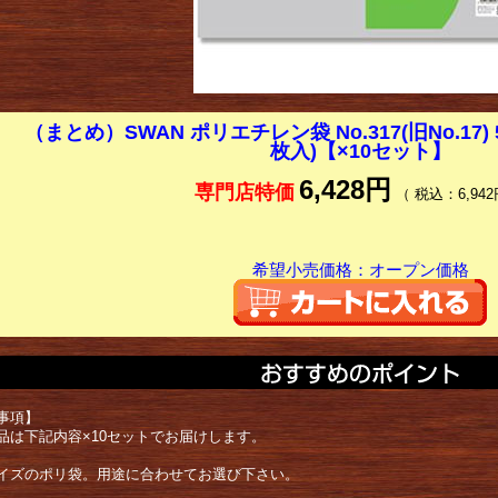
（まとめ）SWAN ポリエチレン袋 No.317(旧No.17) 5
枚入)【×10セット】
6,428円
専門店特価
（ 税込：6,942
希望小売価格：オープン価格
事項】
品は下記内容×10セットでお届けします。
イズのポリ袋。用途に合わせてお選び下さい。