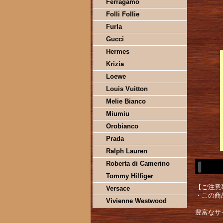
Ferragamo
Folli Follie
Furla
Gucci
Hermes
Krizia
Loewe
Louis Vuitton
Melie Bianco
Miumiu
Orobianco
Prada
Ralph Lauren
Roberta di Camerino
Tommy Hilfiger
【ご注意
Versace
・この商
Vivienne Westwood
豊富なサ