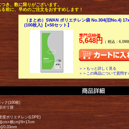
につき、数に限りがございます。
れる前に、早めのご注文をおすすめします！
（まとめ）SWAN ポリエチレン袋 No.304(旧No.4) 17
(100枚入)【×50セット】
専門店特価
5,648円
（ 税込：6,099
＞＞もっと詳しく見る
＞＞この商品について質問す
ック(100枚)
別/ポリ袋
密度ポリエチレン(LDPE)
cm×横cm]/9×17cm
]/0.03mm