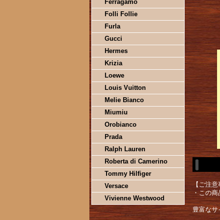
Ferragamo
Folli Follie
Furla
Gucci
Hermes
Krizia
Loewe
Louis Vuitton
Melie Bianco
Miumiu
Orobianco
Prada
Ralph Lauren
Roberta di Camerino
Tommy Hilfiger
【ご注意
Versace
・この商
Vivienne Westwood
豊富なサ