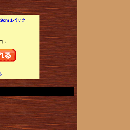
x9cm 1パック
円 ）
る