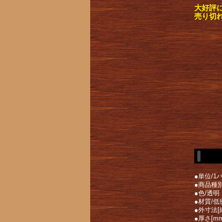
大好評
売り切
●単位/1パ
●商品種
●色/透明
●材質/低
●外寸法[縦
●厚さ[mm