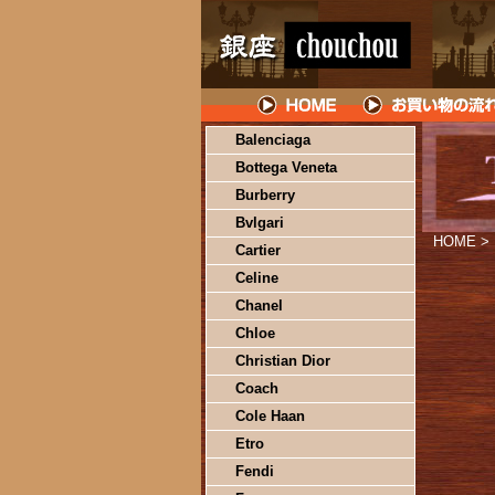
Balenciaga
Bottega Veneta
Burberry
Bvlgari
HOME
>
Cartier
Celine
Chanel
Chloe
Christian Dior
Coach
Cole Haan
Etro
Fendi