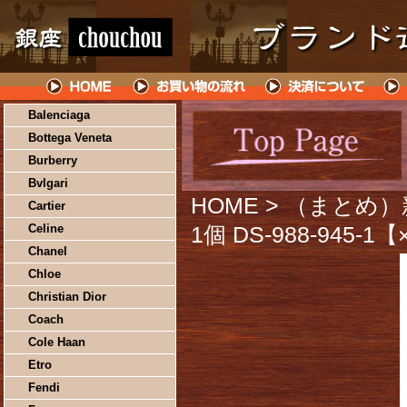
Balenciaga
Bottega Veneta
Burberry
Bvlgari
HOME
> （まとめ）
Cartier
Celine
1個 DS-988-945-
Chanel
Chloe
Christian Dior
Coach
Cole Haan
Etro
Fendi