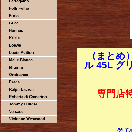
Ferragamo
Folli Follie
Furla
Gucci
Hermes
Krizia
Loewe
Louis Vuitton
（まとめ
Melie Bianco
ル 45L グリ
Miumiu
Orobianco
Prada
Ralph Lauren
専門店
Roberta di Camerino
Tommy Hilfiger
Versace
Vivienne Westwood
希