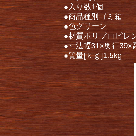
●入り数1個
●商品種別ゴミ箱
●色グリーン
●材質ポリプロピレ
●寸法幅31×奥行39×高
●質量[ｋｇ]1.5kg