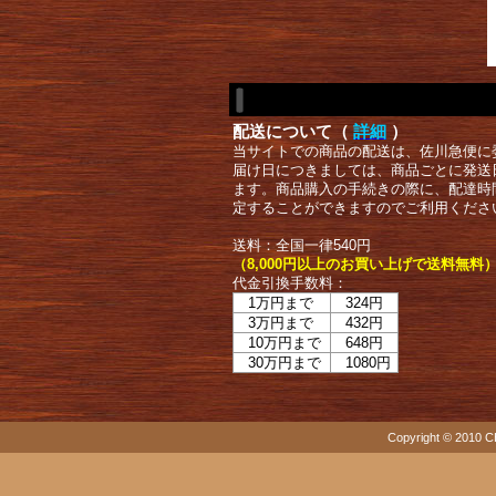
配送について（
詳細
）
当サイトでの商品の配送は、佐川急便に
届け日につきましては、商品ごとに発送
ます。商品購入の手続きの際に、配達時
定することができますのでご利用くださ
送料：全国一律540円
（8,000円以上のお買い上げで送料無料
代金引換手数料：
1万円まで
324円
3万円まで
432円
10万円まで
648円
30万円まで
1080円
Copyright © 2010 