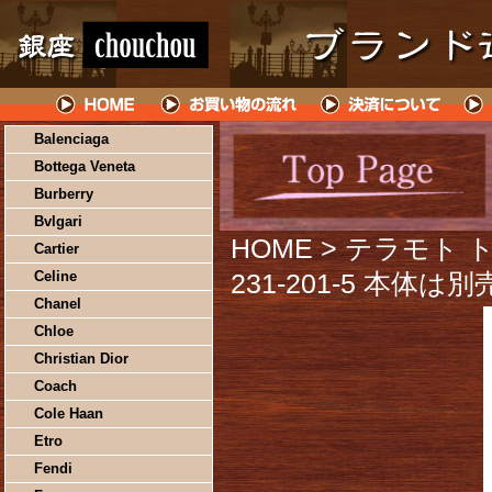
Balenciaga
Bottega Veneta
Burberry
Bvlgari
HOME
> テラモト 
Cartier
Celine
231-201-5 本体は
Chanel
Chloe
Christian Dior
Coach
Cole Haan
Etro
Fendi