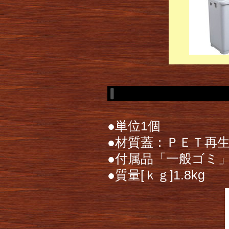
●単位1個
●材質蓋：ＰＥＴ再
●付属品「一般ゴミ
●質量[ｋｇ]1.8kg