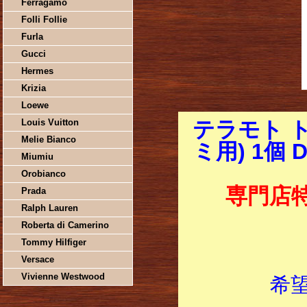
Ferragamo
Folli Follie
Furla
Gucci
Hermes
Krizia
Loewe
Louis Vuitton
テラモト 
Melie Bianco
ミ用) 1個 
Miumiu
Orobianco
専門店
Prada
Ralph Lauren
Roberta di Camerino
Tommy Hilfiger
Versace
Vivienne Westwood
希