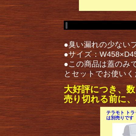
●臭い漏れの少ない
●サイズ：W458×D45
●この商品は蓋のみで
とセットでお使いく
大好評につき、数
売り切れる前に、
テラモト トラッ
は別売りです