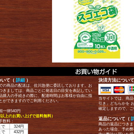
ついて（
詳細
）
決済方法につい
での商品の配送は、佐川急便に委託しております。お
つきましては、商品ごとに発送日の目安を表記してい
品購入の手続きの際に、配達時間はお客様が自由に指
当サイトでは、商品
とができますのでご利用ください。
引き」どちらかを 
確定しますので、ご
国一律540円
00円以上のお買い上げで送料無料）
返品について（
手数料：
商品の返品につきま
まで
324円
あった場合、予め弊
まで
432円