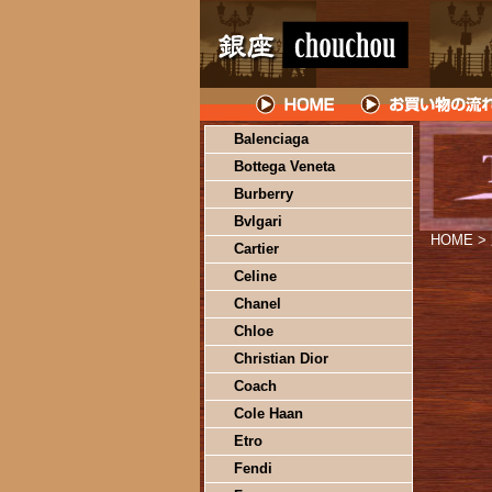
Balenciaga
Bottega Veneta
Burberry
Bvlgari
HOME
>
Cartier
Celine
Chanel
Chloe
Christian Dior
Coach
Cole Haan
Etro
Fendi