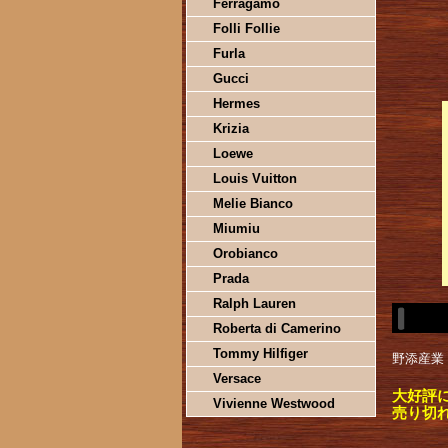
Ferragamo
Folli Follie
Furla
Gucci
Hermes
Krizia
Loewe
Louis Vuitton
Melie Bianco
Miumiu
Orobianco
Prada
Ralph Lauren
Roberta di Camerino
Tommy Hilfiger
野添産業 
Versace
大好評
Vivienne Westwood
売り切