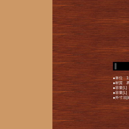
●単位 1
●材質 再
●容量[L]
●容量[L]
●外寸法[縦