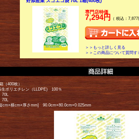
野添産業 スゴエコ袋 70L 1箱(400枚)
専門店特価
7,294円
（ 税込：7,877
＞＞もっと詳しく見る
＞＞この商品について質問す
箱（400枚）
生ポリエチレン（LLDPE) 100％
 70L
 70L
cm×横cm×厚さmm] 90.0cm×80.0cm×0.025mm