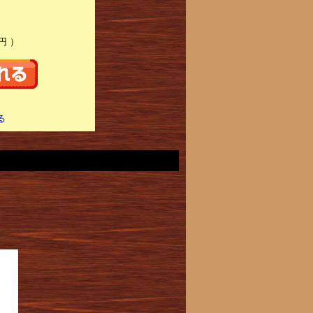
円 ）
る