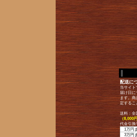
配送に
当サイト
届け日に
ます。商
定するこ
送料：全
（8,0
代金引換
1万円
3万円