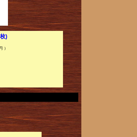
枚)
円 ）