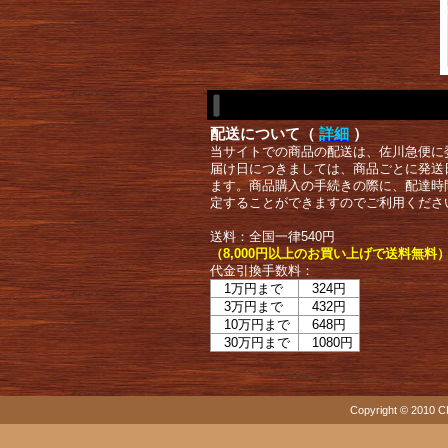
配送について（
詳細
）
当サイトでの商品の配送は、佐川急便に
届け日につきましては、商品ごとに発送
ます。商品購入の手続きの際に、配達時
定することができますのでご利用くださ
送料：全国一律540円
（8,000円以上のお買い上げで送料無料
代金引換手数料：
1万円まで
324円
3万円まで
432円
10万円まで
648円
30万円まで
1080円
Copyright © 2010 