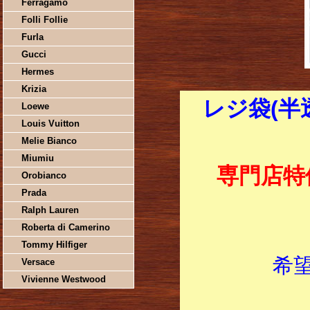
Ferragamo
Folli Follie
Furla
Gucci
Hermes
Krizia
レジ袋(半透明
Loewe
Louis Vuitton
Melie Bianco
Miumiu
専門店特
Orobianco
Prada
Ralph Lauren
Roberta di Camerino
Tommy Hilfiger
希
Versace
Vivienne Westwood