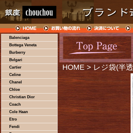
Balenciaga
Bottega Veneta
Burberry
Bvlgari
HOME
> レジ袋(半透明
Cartier
Celine
Chanel
Chloe
Christian Dior
Coach
Cole Haan
Etro
Fendi