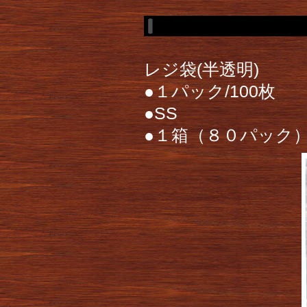
レジ袋(半透明)
●１パック/100枚
●SS
●１箱（８０パック）