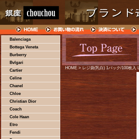
Balenciaga
Bottega Veneta
Burberry
Bvlgari
HOME
> レジ袋(乳白) 1パック/100枚入 L
Cartier
Celine
Chanel
Chloe
Christian Dior
Coach
Cole Haan
Etro
Fendi