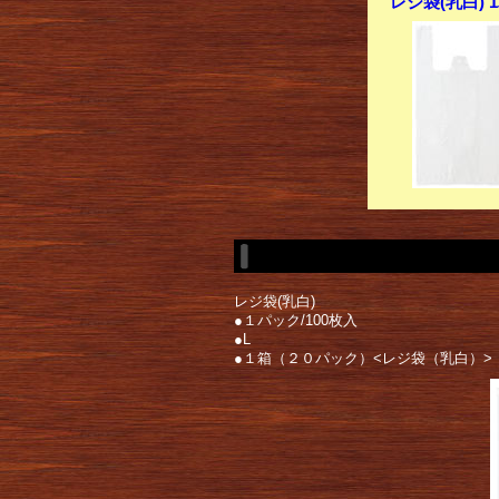
レジ袋(乳白) 1
レジ袋(乳白)
●１パック/100枚入
●L
●１箱（２０パック）<レジ袋（乳白）>