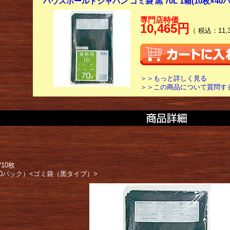
ハウスホールドジャパン ゴミ袋 黒 70L 1箱(10枚×40
専門店特価
10,465円
（ 税込：11,
＞＞もっと詳しく見る
＞＞この商品について質問す
/10枚
40パック）<ゴミ袋（黒タイプ）>