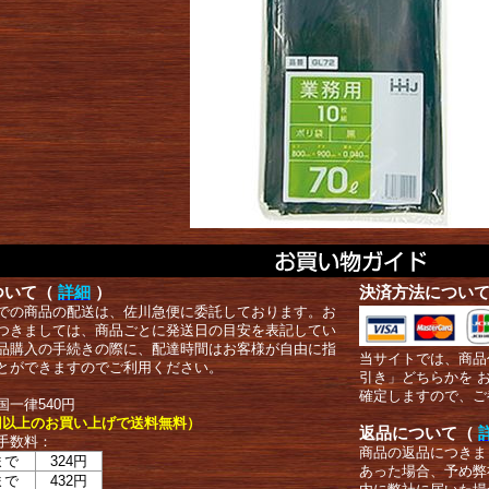
ついて（
詳細
）
決済方法につい
での商品の配送は、佐川急便に委託しております。お
つきましては、商品ごとに発送日の目安を表記してい
品購入の手続きの際に、配達時間はお客様が自由に指
当サイトでは、商品
とができますのでご利用ください。
引き」どちらかを 
確定しますので、ご
国一律540円
00円以上のお買い上げで送料無料）
返品について（
手数料：
商品の返品につきま
まで
324円
あった場合、予め弊
まで
432円