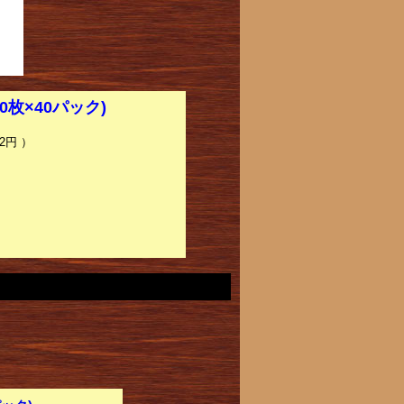
0枚×40パック)
2円 ）