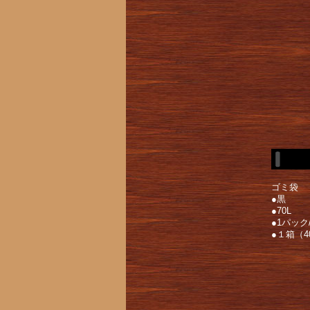
ゴミ袋
●黒
●70L
●1パック
●１箱（