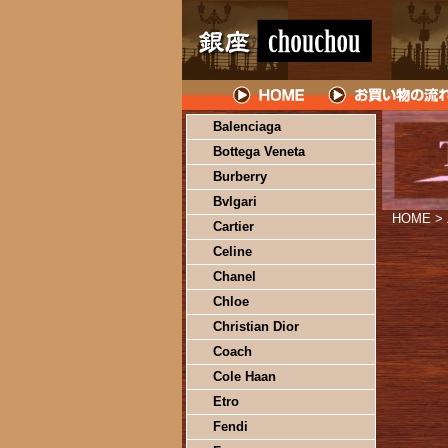
Balenciaga
Bottega Veneta
Burberry
Bvlgari
HOME
>
Cartier
Celine
Chanel
Chloe
Christian Dior
Coach
Cole Haan
Etro
Fendi