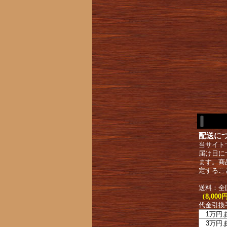
配送に
当サイト
届け日に
ます。商
定するこ
送料：全
（8,0
代金引換
1万円
3万円