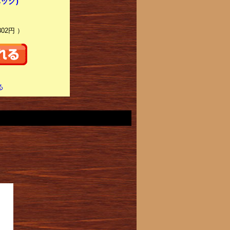
パック)
302円 ）
る