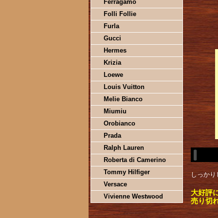
Ferragamo
Folli Follie
Furla
Gucci
Hermes
Krizia
Loewe
Louis Vuitton
Melie Bianco
Miumiu
Orobianco
Prada
Ralph Lauren
Roberta di Camerino
Tommy Hilfiger
しっかり
Versace
大好評
Vivienne Westwood
売り切