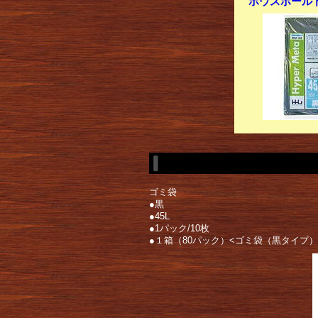
ホウスホールドジ
ゴミ袋
●黒
●45L
●1パック/10枚
●１箱（80パック）<ゴミ袋（黒タイプ）