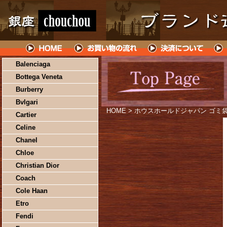
Balenciaga
Bottega Veneta
Burberry
Bvlgari
HOME
> ホウスホールドジャパン ゴミ袋 黒 
Cartier
Celine
Chanel
Chloe
Christian Dior
Coach
Cole Haan
Etro
Fendi