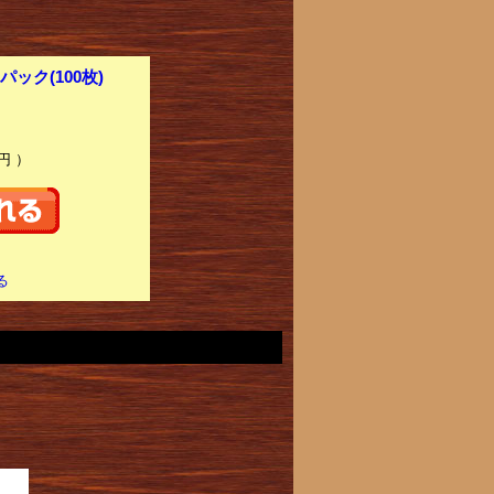
パック(100枚)
円 ）
る