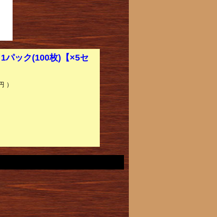
1パック(100枚)【×5セ
円 ）