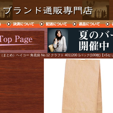
 （まとめ）ヘイコー 角底袋 No.12 クラフト 4011200 1パック(100枚)【×5