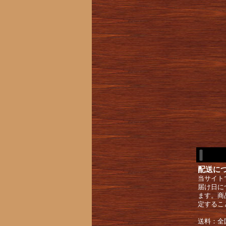
配送に
当サイト
届け日に
ます。商
定するこ
送料：全