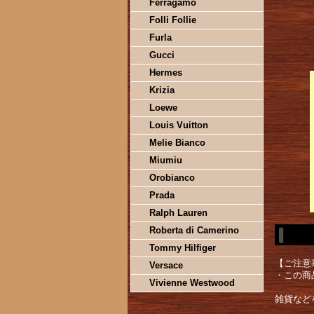
Ferragamo
Folli Follie
Furla
Gucci
Hermes
Krizia
Loewe
Louis Vuitton
Melie Bianco
Miumiu
Orobianco
Prada
Ralph Lauren
Roberta di Camerino
Tommy Hilfiger
【ご注意
Versace
・この商
Vivienne Westwood
雑貨など