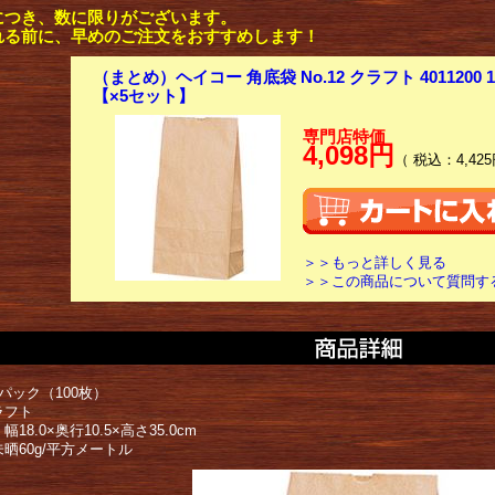
につき、数に限りがございます。
れる前に、早めのご注文をおすすめします！
（まとめ）ヘイコー 角底袋 No.12 クラフト 4011200 1
【×5セット】
専門店特価
4,098円
（ 税込：4,425
＞＞もっと詳しく見る
＞＞この商品について質問す
パック（100枚）
ラフト
18.0×奥行10.5×高さ35.0cm
晒60g/平方メートル