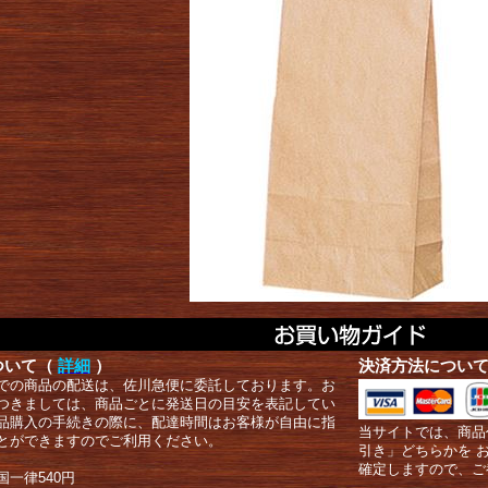
ついて（
詳細
）
決済方法につい
での商品の配送は、佐川急便に委託しております。お
つきましては、商品ごとに発送日の目安を表記してい
品購入の手続きの際に、配達時間はお客様が自由に指
当サイトでは、商品
とができますのでご利用ください。
引き」どちらかを 
確定しますので、ご
国一律540円