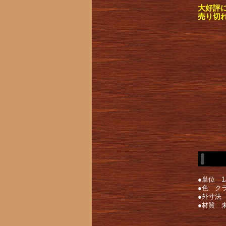
大好評
売り切
●単位 1
●色 ク
●外寸法 幅
●材質 未