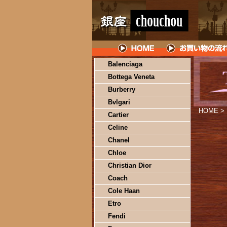
Balenciaga
Bottega Veneta
Burberry
Bvlgari
HOME
>
Cartier
Celine
Chanel
Chloe
Christian Dior
Coach
Cole Haan
Etro
Fendi