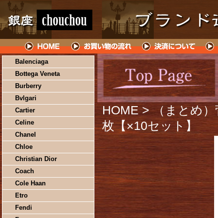
Balenciaga
Bottega Veneta
Burberry
Bvlgari
HOME
> （まとめ）
Cartier
Celine
枚【×10セット】
Chanel
Chloe
Christian Dior
Coach
Cole Haan
Etro
Fendi