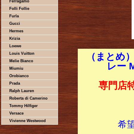
Ferragamo
Folli Follie
Furla
Gucci
Hermes
Krizia
Loewe
Louis Vuitton
（まとめ）
Melie Bianco
レー 
Miumiu
Orobianco
専門店
Prada
Ralph Lauren
Roberta di Camerino
Tommy Hilfiger
Versace
Vivienne Westwood
希