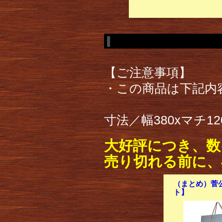
【ご注意事項】
・この商品は下記内
寸法／幅380xマチ12
大好評につき、数
売り切れる前に、
（まとめ）菅公工
ト】