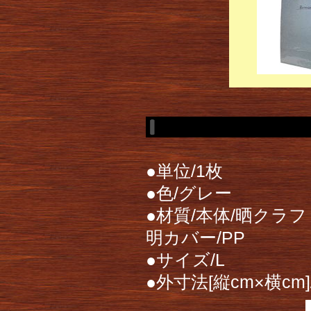
●単位/1枚
●色/グレー
●材質/本体/晒クラ
明カバー/PP
●サイズ/L
●外寸法[縦cm×横cm