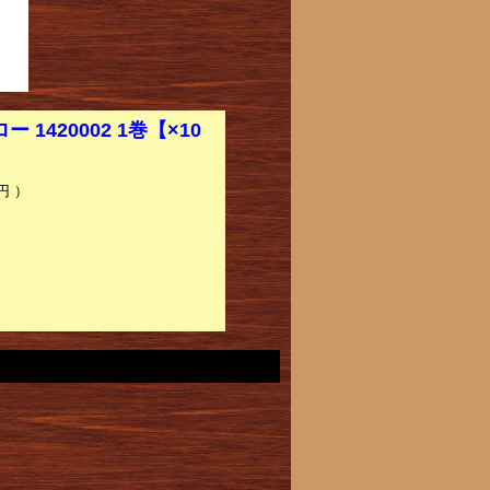
1420002 1巻【×10
円 ）