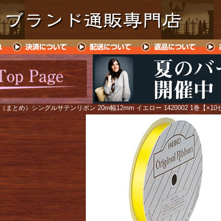
 （まとめ）シングルサテンリボン 20m幅12mm イエロー 1420002 1巻【×1