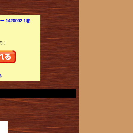
420002 1巻
円 ）
る