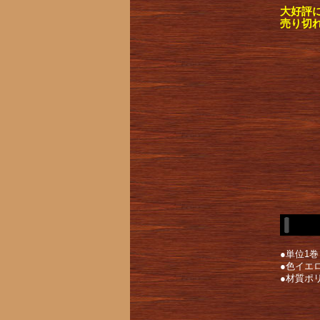
大好評
売り切
●単位1巻
●色イエ
●材質ポ