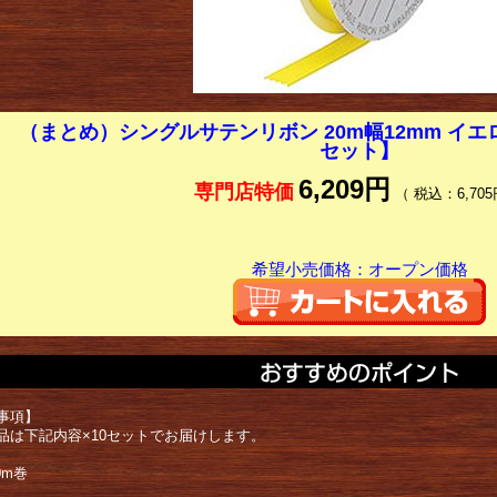
（まとめ）シングルサテンリボン 20m幅12mm イエロー 
セット】
6,209円
専門店特価
（ 税込：6,705
希望小売価格：オープン価格
事項】
品は下記内容×10セットでお届けします。
0m巻