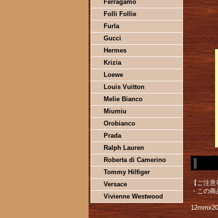
Ferragamo
Folli Follie
Furla
Gucci
Hermes
Krizia
Loewe
Louis Vuitton
Melie Bianco
Miumiu
Orobianco
Prada
Ralph Lauren
Roberta di Camerino
Tommy Hilfiger
【ご注意
Versace
・この商
Vivienne Westwood
12mmx2