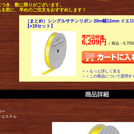
につき、数に限りがございます。
れる前に、早めのご注文をおすすめします！
（まとめ）シングルサテンリボン 20m幅12mm イエロー 1
【×10セット】
専門店特価
6,209円
（ 税込：6,705
＞＞もっと詳しく見る
＞＞この商品について質問す
ロー
リエステル