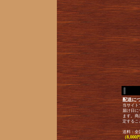
配送に
当サイト
届け日に
ます。商
定するこ
送料：全
（8,0