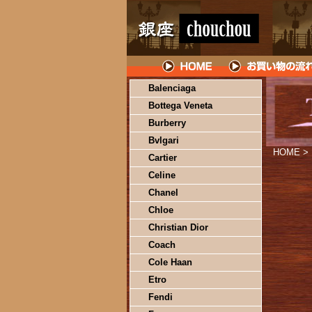
Balenciaga
Bottega Veneta
Burberry
Bvlgari
HOME
>
Cartier
Celine
Chanel
Chloe
Christian Dior
Coach
Cole Haan
Etro
Fendi