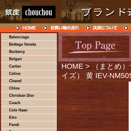
Balenciaga
Bottega Veneta
Burberry
Bvlgari
HOME
> （まとめ
Cartier
Celine
イズ） 黄 IEV-NM
Chanel
Chloe
Christian Dior
Coach
Cole Haan
Etro
Fendi