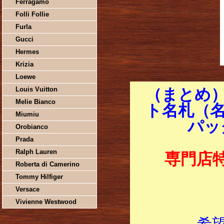
Ferragamo
Folli Follie
Furla
Gucci
Hermes
Krizia
Loewe
Louis Vuitton
（まとめ
Melie Bianco
ト名札（名刺
Miumiu
パッ
Orobianco
Prada
Ralph Lauren
専門店
Roberta di Camerino
Tommy Hilfiger
Versace
Vivienne Westwood
希