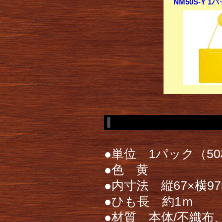
NM50S-Y 
●単位 1パック（5
●色 黄
●内寸法 縦67×横9
●ひも長 約1ｍ
●材質 本体/不織布