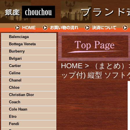
Balenciaga
Bottega Veneta
Burberry
Bvlgari
HOME
> （まとめ
Cartier
Celine
ップ付) 縦型 ソフト
Chanel
Chloe
Christian Dior
Coach
Cole Haan
Etro
Fendi