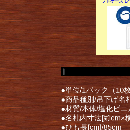
フトケース 1パ
●単位/1パック（10
●商品種別/吊下げ名
●材質/本体/塩化ビ
●名札内寸法[縦cm×横cm
●ひも長[cm]/85cm