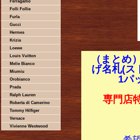
Ferragamo
Folli Follie
Furla
Gucci
Hermes
Krizia
Loewe
Louis Vuitton
（まとめ
Melie Bianco
げ名札(ス
Miumiu
1パ
Orobianco
Prada
Ralph Lauren
専門店
Roberta di Camerino
Tommy Hilfiger
Versace
Vivienne Westwood
希