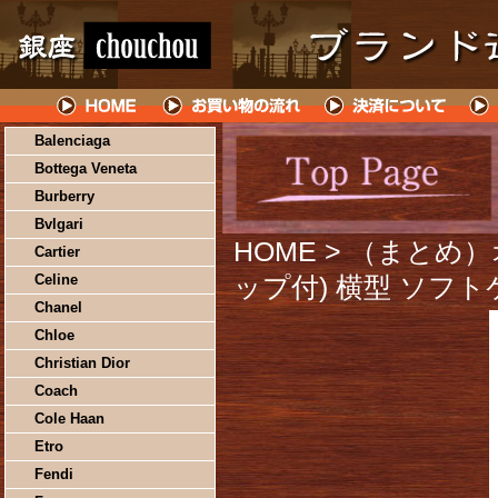
Balenciaga
Bottega Veneta
Burberry
Bvlgari
HOME
> （まとめ
Cartier
Celine
ップ付) 横型 ソフト
Chanel
Chloe
Christian Dior
Coach
Cole Haan
Etro
Fendi