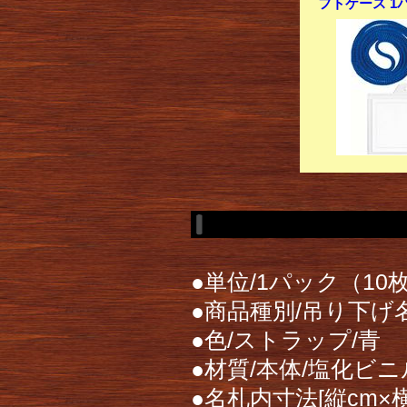
フトケース 1パ
●単位/1パック（10
●商品種別/吊り下げ
●色/ストラップ/青
●材質/本体/塩化ビ
●名札内寸法[縦cm×横cm