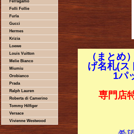
Ferragamo
Folli Follie
Furla
Gucci
Hermes
Krizia
Loewe
Louis Vuitton
（まとめ
Melie Bianco
げ名札(ス
Miumiu
1パ
Orobianco
Prada
Ralph Lauren
専門店
Roberta di Camerino
Tommy Hilfiger
Versace
Vivienne Westwood
希