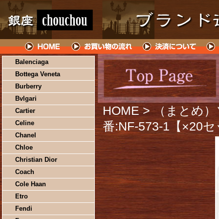
Balenciaga
Bottega Veneta
Burberry
Bvlgari
HOME
> （まとめ）
Cartier
Celine
番:NF-573-1【×2
Chanel
Chloe
Christian Dior
Coach
Cole Haan
Etro
Fendi