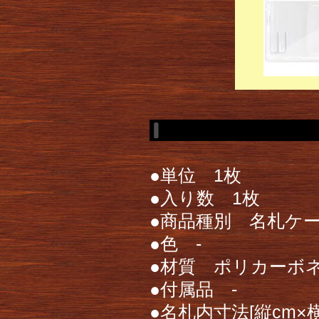
●単位 1枚
●入り数 1枚
●商品種別 名札ケ
●色 -
●材質 ポリカーボ
●付属品 -
●名札内寸法[縦cm×横