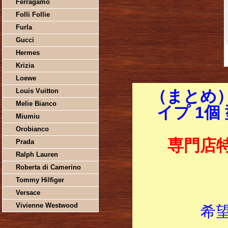
Ferragamo
Folli Follie
Furla
Gucci
Hermes
Krizia
Loewe
Louis Vuitton
（まとめ）
Melie Bianco
イプ 1個 
Miumiu
Orobianco
専門店
Prada
Ralph Lauren
Roberta di Camerino
Tommy Hilfiger
Versace
Vivienne Westwood
希