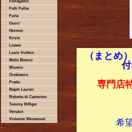
Ferragamo
Folli Follie
Furla
Gucci
Hermes
Krizia
Loewe
Louis Vuitton
（まとめ）
Melie Bianco
付
Miumiu
Orobianco
専門店
Prada
Ralph Lauren
Roberta di Camerino
Tommy Hilfiger
Versace
Vivienne Westwood
希