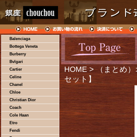
Balenciaga
Bottega Veneta
Burberry
Bvlgari
HOME
> （まとめ）
Cartier
Celine
セット】
Chanel
Chloe
Christian Dior
Coach
Cole Haan
Etro
Fendi