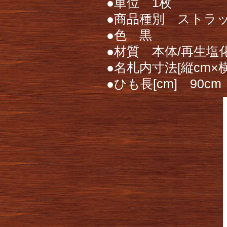
●単位 1枚
●商品種別 ストラ
●色 黒
●材質 本体/再生塩
●名札内寸法[縦cm×横c
●ひも長[cm] 90cm