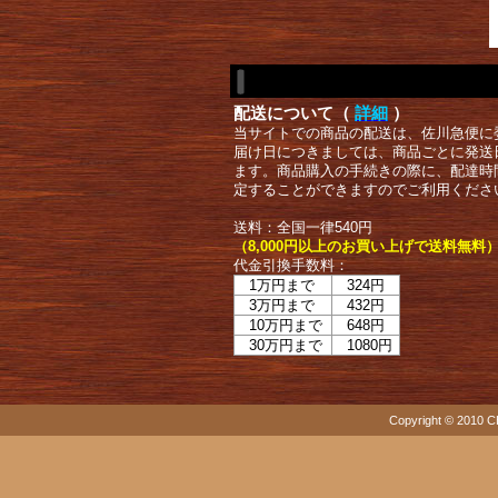
配送について（
詳細
）
当サイトでの商品の配送は、佐川急便に
届け日につきましては、商品ごとに発送
ます。商品購入の手続きの際に、配達時
定することができますのでご利用くださ
送料：全国一律540円
（8,000円以上のお買い上げで送料無料
代金引換手数料：
1万円まで
324円
3万円まで
432円
10万円まで
648円
30万円まで
1080円
Copyright © 2010 