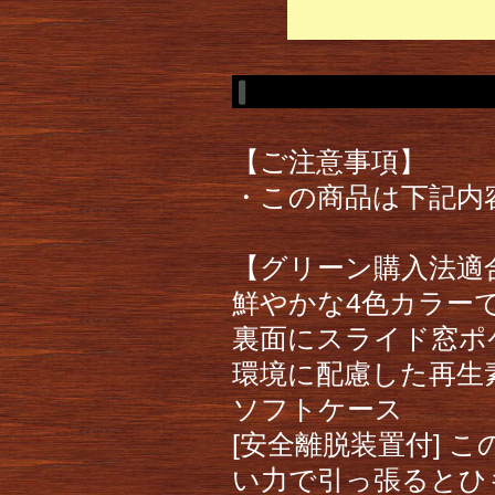
【ご注意事項】
・この商品は下記内
【グリーン購入法適合
鮮やかな4色カラー
裏面にスライド窓ポ
環境に配慮した再生
ソフトケース
[安全離脱装置付] 
い力で引っ張るとひ