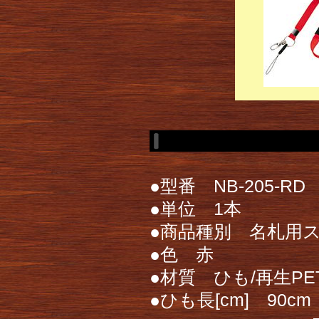
●型番 NB-205-RD
●単位 1本
●商品種別 名札用
●色 赤
●材質 ひも/再生PE
●ひも長[cm] 90cm