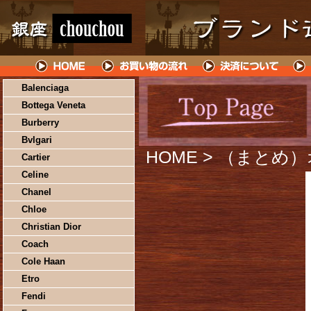
Balenciaga
Bottega Veneta
Burberry
Bvlgari
HOME
> （まとめ）
Cartier
Celine
Chanel
Chloe
Christian Dior
Coach
Cole Haan
Etro
Fendi