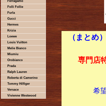
Ferragamo
Folli Follie
Furla
Gucci
Hermes
Krizia
（まとめ）
Loewe
Louis Vuitton
Melie Bianco
Miumiu
専門店
Orobianco
Prada
Ralph Lauren
Roberta di Camerino
Tommy Hilfiger
希
Versace
Vivienne Westwood