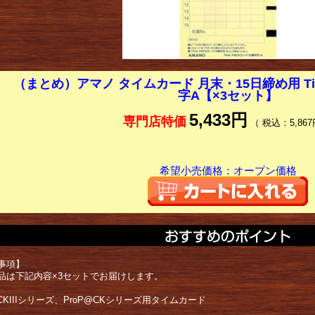
（まとめ）アマノ タイムカード 月末・15日締め用 Ti
字A【×3セット】
5,433円
専門店特価
（ 税込：5,867
希望小売価格：オープン価格
事項】
品は下記内容×3セットでお届けします。
@CKIIIシリーズ、ProP@CKシリーズ用タイムカード