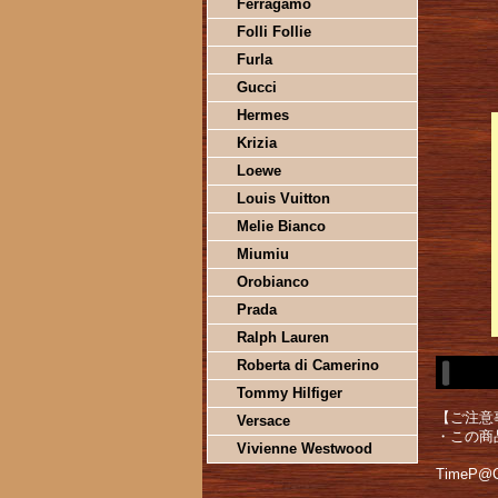
Ferragamo
Folli Follie
Furla
Gucci
Hermes
Krizia
Loewe
Louis Vuitton
Melie Bianco
Miumiu
Orobianco
Prada
Ralph Lauren
Roberta di Camerino
Tommy Hilfiger
【ご注意
Versace
・この商
Vivienne Westwood
TimeP