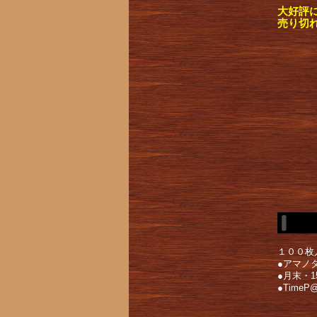
大好評
売り切
１００枚
●アマノ
●月末・
●Time