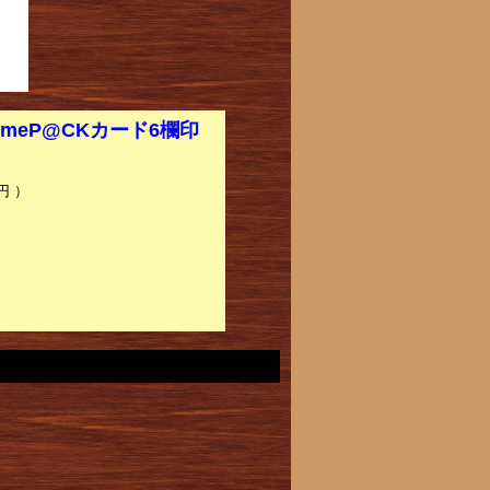
meP@CKカード6欄印
円 ）