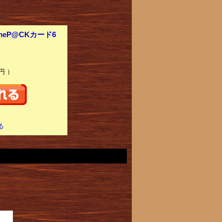
meP@CKカード6
円 ）
る