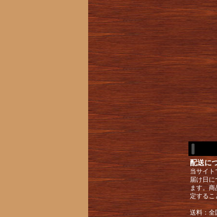
配送に
当サイト
届け日に
ます。商
定するこ
送料：全