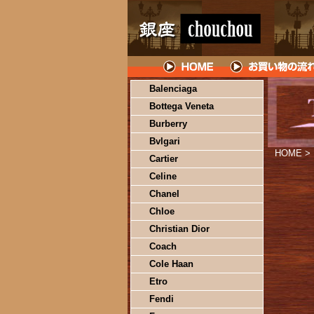
Balenciaga
Bottega Veneta
Burberry
Bvlgari
HOME
>
Cartier
Celine
Chanel
Chloe
Christian Dior
Coach
Cole Haan
Etro
Fendi