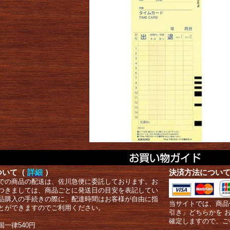
ついて（
詳細
）
決済方法につい
での商品の配送は、佐川急便に委託しております。お
つきましては、商品ごとに発送日の目安を表記してい
品購入の手続きの際に、配達時間はお客様が自由に指
当サイトでは、商品
とができますのでご利用ください。
引き」どちらかを 
確定しますので、ご
国一律540円