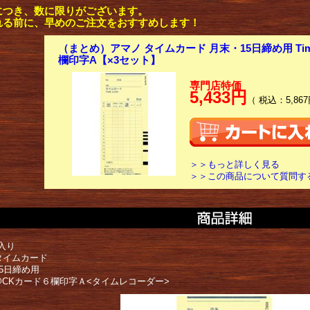
につき、数に限りがございます。
れる前に、早めのご注文をおすすめします！
（まとめ）アマノ タイムカード 月末・15日締め用 Ti
欄印字A【×3セット】
専門店特価
5,433円
（ 税込：5,867
＞＞もっと詳しく見る
＞＞この商品について質問す
入り
タイムカード
15日締め用
P@CKカード６欄印字Ａ<タイムレコーダー>