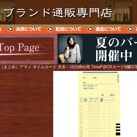
 （まとめ）アマノ タイムカード 月末・15日締め用 TimeP@CKカード6欄印