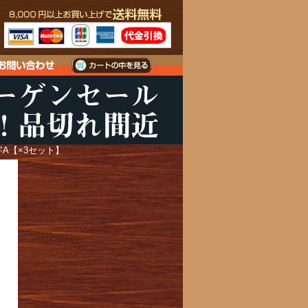
字A【×3セット】