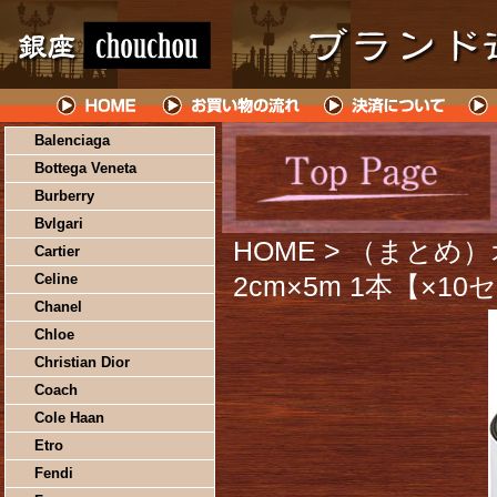
Balenciaga
Bottega Veneta
Burberry
Bvlgari
HOME
> （まとめ）
Cartier
Celine
2cm×5m 1本【×1
Chanel
Chloe
Christian Dior
Coach
Cole Haan
Etro
Fendi