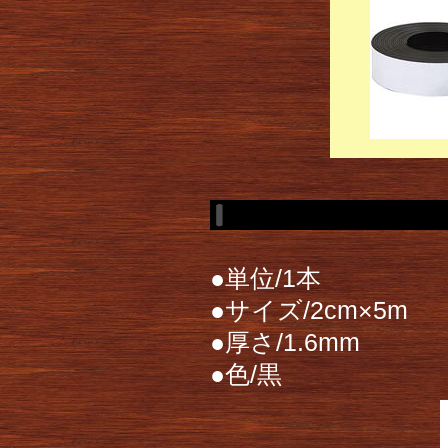
●単位/1本
●サイズ/2cm×5m
●厚さ/1.6mm
●色/黒