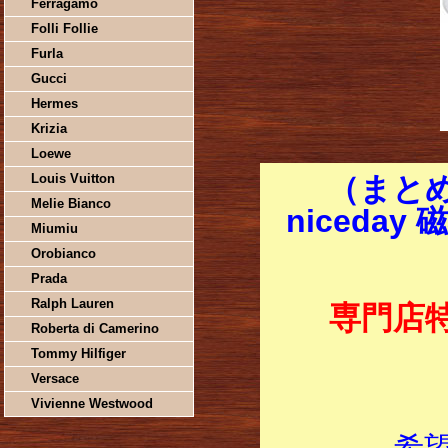
Ferragamo
Folli Follie
Furla
Gucci
Hermes
Krizia
Loewe
Louis Vuitton
（まと
Melie Bianco
niceday
Miumiu
Orobianco
Prada
Ralph Lauren
専門店
Roberta di Camerino
Tommy Hilfiger
Versace
Vivienne Westwood
希