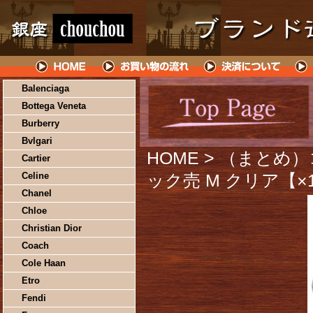
Balenciaga
Bottega Veneta
Burberry
Bvlgari
HOME
> （まとめ
Cartier
Celine
ック売 M クリア【×
Chanel
Chloe
Christian Dior
Coach
Cole Haan
Etro
Fendi