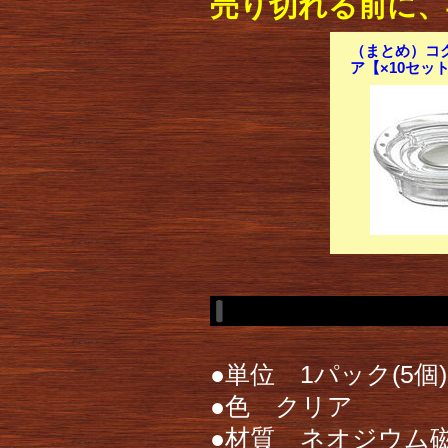
売り切れる前に、
（まとめ）コク
ア【×10セッ
●単位 1パック(5個)
●色 クリア
●材質 ネオジウム