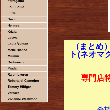
Ferragamo
Folli Follie
Furla
Gucci
Hermes
Krizia
Loewe
Louis Vuitton
（まとめ
Melie Bianco
ト(ネオマグ
Miumiu
Orobianco
Prada
Ralph Lauren
専門店
Roberta di Camerino
Tommy Hilfiger
Versace
Vivienne Westwood
希