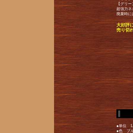
【グリー
超強力ネ
廃棄時に
大好評
売り切
●単位 1
●色 ブ