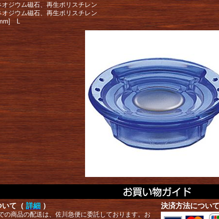
ネオジウム磁石、再生ポリスチレン
ネオジウム磁石、再生ポリスチレン
mm] L
ついて（
詳細
）
決済方法につい
での商品の配送は、佐川急便に委託しております。お