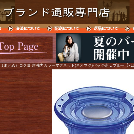
 （まとめ）コクヨ 超強力カラーマグネット(ネオマグ)パック売 L ブルー【×1