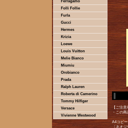
Ferragamo
Folli Follie
Furla
Gucci
Hermes
Krizia
Loewe
Louis Vuitton
Melie Bianco
Miumiu
Orobianco
Prada
Ralph Lauren
Roberta di Camerino
Tommy Hilfiger
【ご注意
Versace
・この商
Vivienne Westwood
A4コピ
〔ネオジ