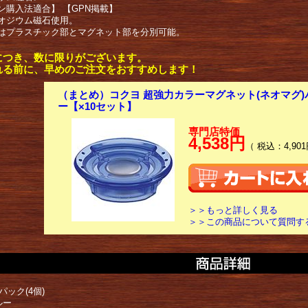
ン購入法適合】 【GPN掲載】
オジウム磁石使用。
はプラスチック部とマグネット部を分別可能。
につき、数に限りがございます。
れる前に、早めのご注文をおすすめします！
（まとめ）コクヨ 超強力カラーマグネット(ネオマグ)パ
ー【×10セット】
専門店特価
4,538円
（ 税込：4,901
＞＞もっと詳しく見る
＞＞この商品について質問す
パック(4個)
ルー