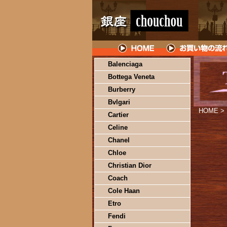
Balenciaga
Bottega Veneta
Burberry
Bvlgari
HOME
>
Cartier
Celine
Chanel
Chloe
Christian Dior
Coach
Cole Haan
Etro
Fendi