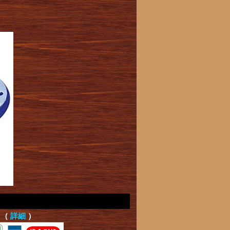
て（
詳細
）