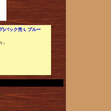
)パック売 L ブルー
円 ）