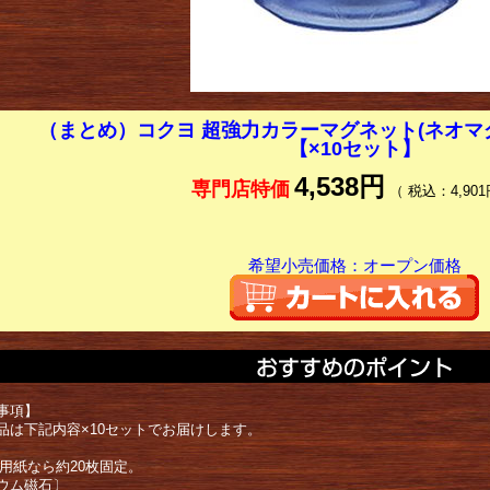
（まとめ）コクヨ 超強力カラーマグネット(ネオマグ
【×10セット】
4,538円
専門店特価
（ 税込：4,901
希望小売価格：オープン価格
事項】
品は下記内容×10セットでお届けします。
ー用紙なら約20枚固定。
ウム磁石〕