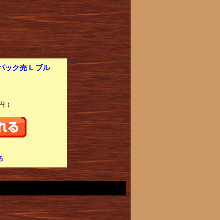
ック売 L ブル
円 ）
る